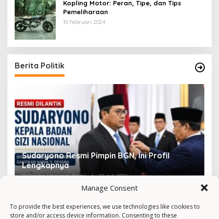
Kopling Motor: Peran, Tipe, dan Tips
Pemeliharaan
10 Februari 2024
Berita Politik
Sudaryono Resmi Pimpin BGN, Ini Profil
V
Lengkapnya
F
Di Berita, Nasional, Politik
|
22 Juli 2026
Di 
Manage Consent
To provide the best experiences, we use technologies like cookies to
store and/or access device information. Consenting to these