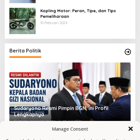
Kopling Motor: Peran, Tipe, dan Tips
Pemeliharaan
10 Februari 2024
Berita Politik
Sudaryono Resmi Pimpin BGN, Ini Profil
V
Lengkapnya
F
Di Berita, Nasional, Politik
|
22 Juli 2026
Di 
Manage Consent