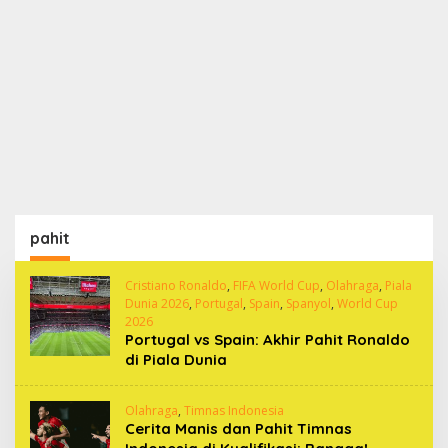
pahit
Cristiano Ronaldo
,
FIFA World Cup
,
Olahraga
,
Piala
Dunia 2026
,
Portugal
,
Spain
,
Spanyol
,
World Cup
2026
Portugal vs Spain: Akhir Pahit Ronaldo
di Piala Dunia
Olahraga
,
Timnas Indonesia
Cerita Manis dan Pahit Timnas