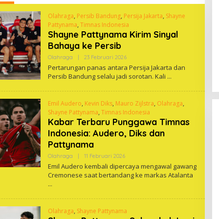
Olahraga
,
Persib Bandung
,
Persija Jakarta
,
Shayne
Pattynama
,
Timnas Indonesia
Shayne Pattynama Kirim Sinyal
Bahaya ke Persib
Oleh
Olahraga
|
23 Februari 2026
One
Pertarungan panas antara Persija Jakarta dan
Persib Bandung selalu jadi sorotan. Kali
Emil Audero
,
Kevin Diks
,
Mauro Zijlstra
,
Olahraga
,
Shayne Pattynama
,
Timnas Indonesia
Kabar Terbaru Punggawa Timnas
Indonesia: Audero, Diks dan
Pattynama
Oleh
Olahraga
|
11 Februari 2026
One
Emil Audero kembali dipercaya mengawal gawang
Cremonese saat bertandang ke markas Atalanta
Olahraga
,
Shayne Pattynama