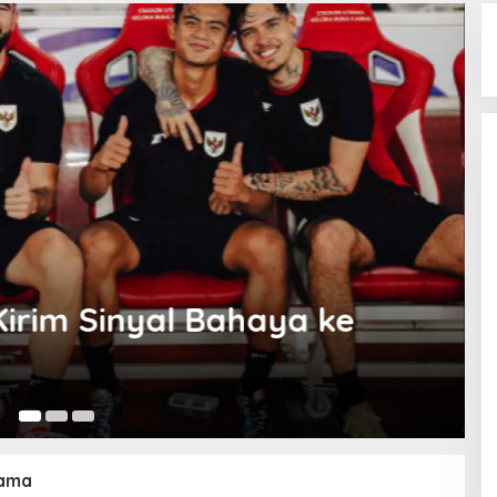
gawa Timnas Indonesia:
attynama
2 
ama