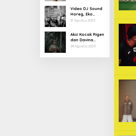
Kiprahnya
Video DJ Sound
Horeg, Eko
Patrio Buka
31 Agustus 2025
Suara
Aksi Kocak Rigen
dan Davina
Karamoy di Film
28 Agustus 2025
Baru