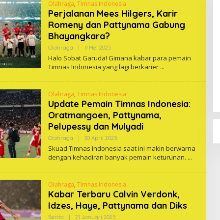
Olahraga
,
Timnas Indonesia
Perjalanan Mees Hilgers, Karir
Romeny dan Pattynama Gabung
Bhayangkara?
Oleh
Olahraga
|
9 Mei 2025
One
Halo Sobat Garuda! Gimana kabar para pemain
Sudary
Timnas Indonesia yang lagi berkarier
Profil
Di Berita,
Olahraga
,
Timnas Indonesia
Update Pemain Timnas Indonesia:
Oratmangoen, Pattynama,
Pelupessy dan Mulyadi
Oleh
Olahraga
|
30 April 2025
One
Skuad Timnas Indonesia saat ini makin berwarna
dengan kehadiran banyak pemain keturunan.
Olahraga
,
Timnas Indonesia
Kabar Terbaru Calvin Verdonk,
Idzes, Haye, Pattynama dan Diks
Oleh
Berita
|
21 Januari 2025