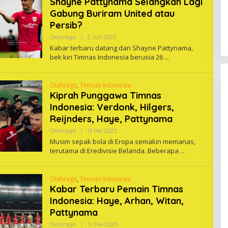
Shayne Pattynama Selangkah Lagi
Gabung Buriram United atau
Persib?
Oleh
Olahraga
|
2 Juli 2025
One
Kabar terbaru datang dari Shayne Pattynama,
bek kiri Timnas Indonesia berusia 26
Olahraga
,
Timnas Indonesia
Kiprah Punggawa Timnas
Indonesia: Verdonk, Hilgers,
Reijnders, Haye, Pattynama
Oleh
Olahraga
|
13 Mei 2025
One
Musim sepak bola di Eropa semakin memanas,
terutama di Eredivisie Belanda. Beberapa
Olahraga
,
Timnas Indonesia
Kabar Terbaru Pemain Timnas
Indonesia: Haye, Arhan, Witan,
Pattynama
Oleh
Olahraga
|
12 Mei 2025