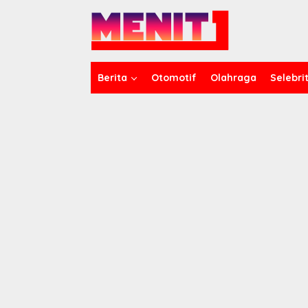
Lewati
ke
konten
Berita
Otomotif
Olahraga
Selebrit