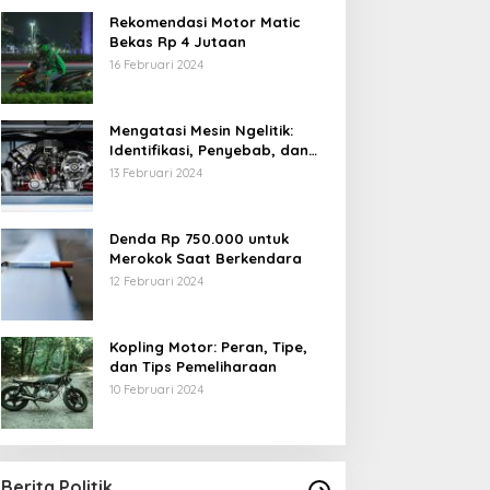
Rekomendasi Motor Matic
Bekas Rp 4 Jutaan
16 Februari 2024
Mengatasi Mesin Ngelitik:
Identifikasi, Penyebab, dan
Solusi
13 Februari 2024
Denda Rp 750.000 untuk
Merokok Saat Berkendara
12 Februari 2024
Kopling Motor: Peran, Tipe,
dan Tips Pemeliharaan
10 Februari 2024
Berita Politik