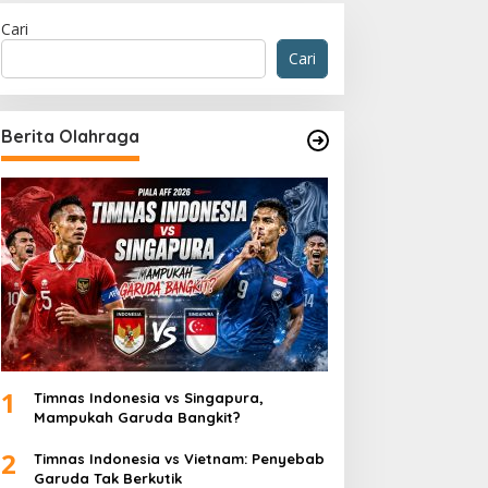
Cari
Cari
Berita Olahraga
Olahraga
Shayne Pattynama Selangkah 
Buriram United atau Persib?
Juli 2025
1
Timnas Indonesia vs Singapura,
Mampukah Garuda Bangkit?
2
Timnas Indonesia vs Vietnam: Penyebab
Garuda Tak Berkutik