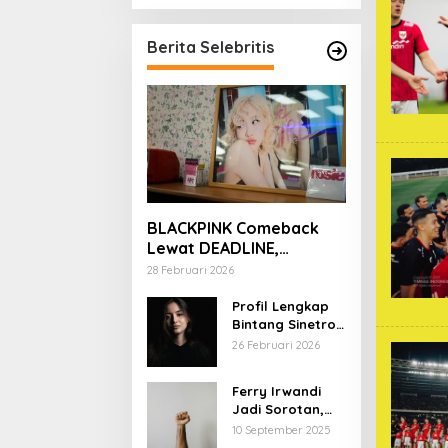
Berita Selebritis
BLACKPINK Comeback
Lewat DEADLINE,
YouTube Tembus 100
28 Februari 2026
Juta Subscriber
Profil Lengkap
Bintang Sinetron
Mencintai Ipar
26 Februari 2026
Sendiri
Ferry Irwandi
Jadi Sorotan,
Begini Latar
10 September 2025
Belakang dan