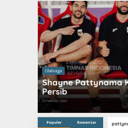
Olahraga
 ke
Kabar Terbaru Pung
Audero, Diks dan P
11 Februari 2026
Populer
Komentar
pattyn