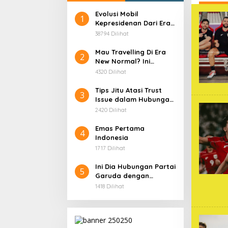
Evolusi Mobil
1
Kepresidenan Dari Era
Soekarno
38794 Dilihat
Mau Travelling Di Era
2
New Normal? Ini
Beberapa Hal Yang
4320 Dilihat
Harus Kamu
Persiapkan!
Tips Jitu Atasi Trust
3
Issue dalam Hubungan,
Dijamin Ampuh!
2420 Dilihat
Emas Pertama
4
Indonesia
1717 Dilihat
Ini Dia Hubungan Partai
5
Garuda dengan
Gerindra
1418 Dilihat