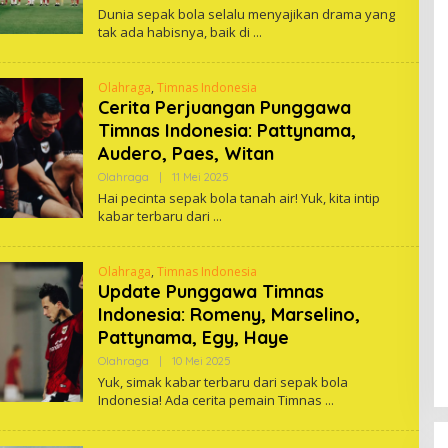
One
Dunia sepak bola selalu menyajikan drama yang
tak ada habisnya, baik di
Olahraga
,
Timnas Indonesia
Cerita Perjuangan Punggawa
Timnas Indonesia: Pattynama,
Audero, Paes, Witan
Oleh
Olahraga
|
11 Mei 2025
One
Hai pecinta sepak bola tanah air! Yuk, kita intip
kabar terbaru dari
Olahraga
,
Timnas Indonesia
Update Punggawa Timnas
Indonesia: Romeny, Marselino,
Pattynama, Egy, Haye
Oleh
Olahraga
|
10 Mei 2025
One
Yuk, simak kabar terbaru dari sepak bola
Indonesia! Ada cerita pemain Timnas