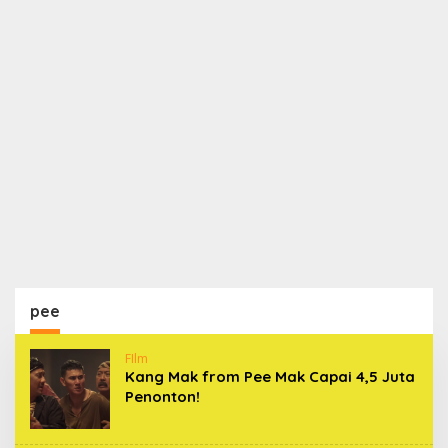
pee
FIlm
Kang Mak from Pee Mak Capai 4,5 Juta
Penonton!