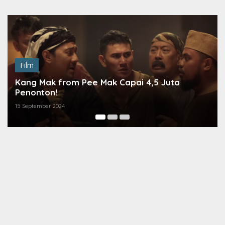
Lewati
ke
konten
Film
Kang Mak from Pee Mak Capai 4,5 Juta
Penonton!
15 September 2024