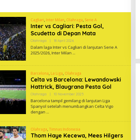
Cagliari
,
Inter Milan
,
Olahraga
,
Serie A
Inter vs Cagliari: Pesta Gol,
Scudetto di Depan Mata
Oleh
Olahraga
|
18 April 2026
One
Dalam laga Inter vs Cagliari di lanjutan Serie A
2025/2026, Inter Milan
Barcelona
,
La Liga
,
Olahraga
Celta vs Barcelona: Lewandowski
Hattrick, Blaugrana Pesta Gol
Oleh
Olahraga
|
10 November 2025
One
Barcelona tampil gemilang di lanjutan Liga
Spanyol setelah menumbangkan Celta Vigo
dengan
Olahraga
,
Timnas Indonesia
Thom Haye Kecewa, Mees Hilgers