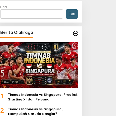
Cari
Cari
Berita Olahraga
Olahraga
Celta vs Barcelona: Lewandowski
Blaugrana Pesta Gol
 November 2025
1
Timnas Indonesia vs Singapura: Prediksi,
Starting XI dan Peluang
2
Timnas Indonesia vs Singapura,
Mampukah Garuda Bangkit?