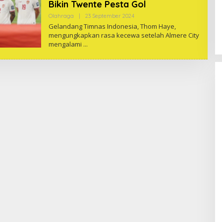
Bikin Twente Pesta Gol
Oleh
Olahraga
|
23 September 2024
One
Gelandang Timnas Indonesia, Thom Haye,
mengungkapkan rasa kecewa setelah Almere City
mengalami