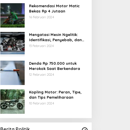
Rekomendasi Motor Matic
Bekas Rp 4 Jutaan
16 Februari 2024
Mengatasi Mesin Ngelitik:
Identifikasi, Penyebab, dan
Solusi
13 Februari 2024
Denda Rp 750.000 untuk
Merokok Saat Berkendara
12 Februari 2024
Kopling Motor: Peran, Tipe,
dan Tips Pemeliharaan
10 Februari 2024
Berita Politik