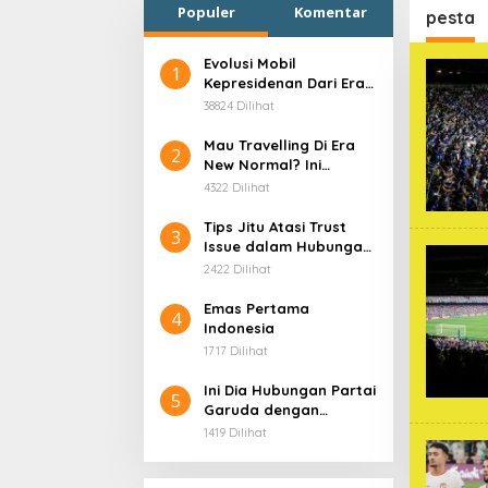
Populer
Komentar
pesta
Evolusi Mobil
1
Kepresidenan Dari Era
Soekarno
38824 Dilihat
Mau Travelling Di Era
2
New Normal? Ini
Beberapa Hal Yang
4322 Dilihat
Harus Kamu
Persiapkan!
Tips Jitu Atasi Trust
3
Issue dalam Hubungan,
Dijamin Ampuh!
2422 Dilihat
Emas Pertama
4
Indonesia
1717 Dilihat
Ini Dia Hubungan Partai
5
Garuda dengan
Gerindra
1419 Dilihat