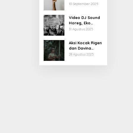
Begini Latar
10 September 2025
Belakang dan
Kiprahnya
Video DJ Sound
Horeg, Eko
Patrio Buka
31 Agustus 2025
Suara
Aksi Kocak Rigen
dan Davina
Karamoy di Film
28 Agustus 2025
Baru