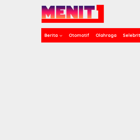
Lewati
ke
konten
Berita
Otomotif
Olahraga
Selebrit