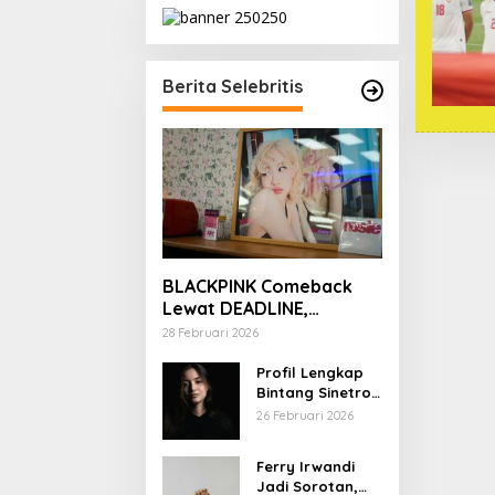
Berita Selebritis
BLACKPINK Comeback
Lewat DEADLINE,
YouTube Tembus 100
28 Februari 2026
Juta Subscriber
Profil Lengkap
Bintang Sinetron
Mencintai Ipar
26 Februari 2026
Sendiri
Ferry Irwandi
Jadi Sorotan,