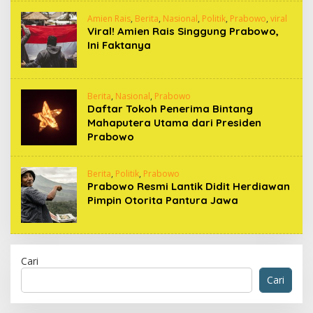
Amien Rais
,
Berita
,
Nasional
,
Politik
,
Prabowo
,
viral
Viral! Amien Rais Singgung Prabowo,
Ini Faktanya
Berita
,
Nasional
,
Prabowo
Daftar Tokoh Penerima Bintang
Mahaputera Utama dari Presiden
Prabowo
Berita
,
Politik
,
Prabowo
Prabowo Resmi Lantik Didit Herdiawan
Pimpin Otorita Pantura Jawa
Cari
Cari