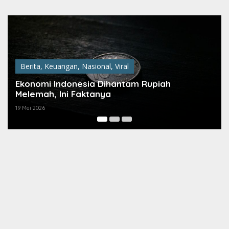
Lewati
ke
konten
Berita
,
Keuangan
,
Nasional
,
Viral
Ekonomi Indonesia Dihantam Rupiah
Melemah, Ini Faktanya
19 Mei 2026