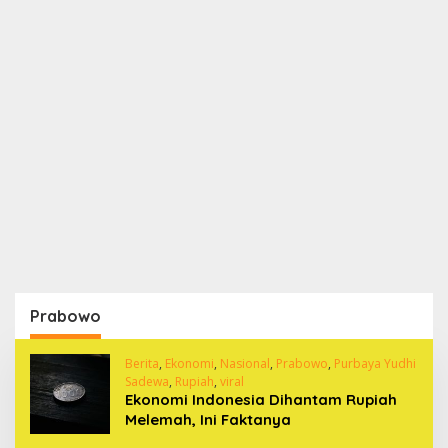
Prabowo
Berita
,
Ekonomi
,
Nasional
,
Prabowo
,
Purbaya Yudhi
Sadewa
,
Rupiah
,
viral
Ekonomi Indonesia Dihantam Rupiah
Melemah, Ini Faktanya