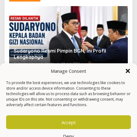
Sudaryono Resmi Pimpin BGN, Ini Profil
V
Lengkapnya
F
Di Berita, Nasional, Politik
|
22 Juli 2026
Di 
Manage Consent
To provide the best experiences, we use technologies like cookies to
store and/or access device information. Consenting to these
technologies will allow us to process data such as browsing behavior or
unique IDs on this site. Not consenting or withdrawing consent, may
adversely affect certain features and functions.
Accept
Deny