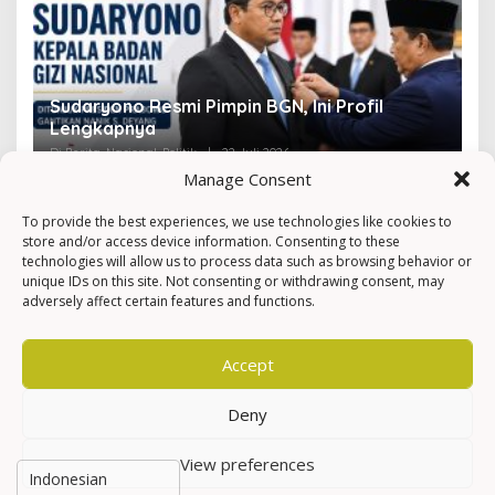
Sudaryono Resmi Pimpin BGN, Ini Profil
V
Lengkapnya
F
Di Berita, Nasional, Politik
|
22 Juli 2026
Di 
Manage Consent
To provide the best experiences, we use technologies like cookies to
store and/or access device information. Consenting to these
technologies will allow us to process data such as browsing behavior or
unique IDs on this site. Not consenting or withdrawing consent, may
adversely affect certain features and functions.
Accept
Deny
View preferences
Hak Cipta © Newkarma
Privacy Policy & Terms of Service
Indeks Berita