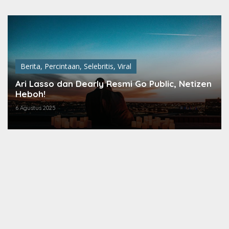
Lewati
ke
konten
Berita
,
Percintaan
,
Selebritis
,
Viral
Ari Lasso dan Dearly Resmi Go Public, Netizen
Heboh!
6 Agustus 2025