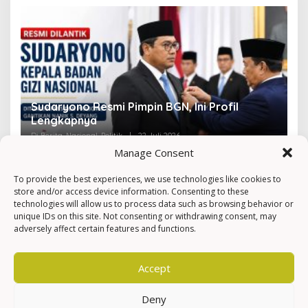
Sudaryono Resmi Pimpin BGN, Ini Profil
V
Lengkapnya
F
Di Berita, Nasional, Politik
|
22 Juli 2026
Di 
Manage Consent
To provide the best experiences, we use technologies like cookies to
store and/or access device information. Consenting to these
technologies will allow us to process data such as browsing behavior or
unique IDs on this site. Not consenting or withdrawing consent, may
adversely affect certain features and functions.
Accept
Deny