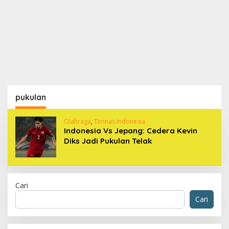
pukulan
Olahraga
,
Timnas Indonesia
Indonesia Vs Jepang: Cedera Kevin
Diks Jadi Pukulan Telak
Cari
Cari