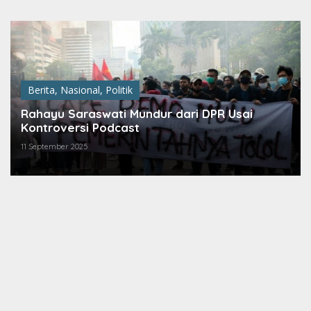
Lewati
ke
konten
Berita
,
Nasional
,
Politik
Rahayu Saraswati Mundur dari DPR Usai
Kontroversi Podcast
11 September 2025