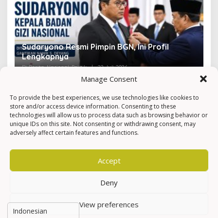
Sudaryono Resmi Pimpin BGN, Ini Profil
V
Lengkapnya
F
Di Berita, Nasional, Politik
|
22 Juli 2026
Di 
Manage Consent
To provide the best experiences, we use technologies like cookies to
store and/or access device information. Consenting to these
technologies will allow us to process data such as browsing behavior or
unique IDs on this site. Not consenting or withdrawing consent, may
adversely affect certain features and functions.
Accept
Deny
View preferences
Hak Cipta © Newkarma
Privacy Policy & Terms of Service
Indeks Berita