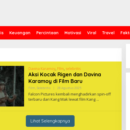
is
Keuangan
Percintaan
Motivasi
Viral
Travel
Fakt
Davina Karamoy
,
FIlm
,
selebritis
Aksi Kocak Rigen dan Davina
Karamoy di Film Baru
Oleh
Film
,
Selebritis
|
28 Agustus 2025
One
Falcon Pictures kembali menghadirkan spin-off
terbaru dari Kang Mak lewat film Kang
Lihat Selengkapnya