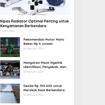
Kipas Radiator Optimal Penting untuk
Kenyamanan Berkendara
3 April 2024
Rekomendasi Motor Matic
Bekas Rp 4 Jutaan
16 Februari 2024
Mengatasi Mesin Ngelitik:
Identifikasi, Penyebab, dan
Solusi
13 Februari 2024
Denda Rp 750.000 untuk
Merokok Saat Berkendara
12 Februari 2024