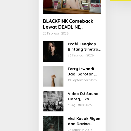
BLACKPINK Comeback
Lewat DEADLINE,
YouTube Tembus 100
28 Februari 2026
Juta Subscriber
Profil Lengkap
Bintang Sinetron
Mencintai Ipar
26 Februari 2026
Sendiri
Ferry Irwandi
Jadi Sorotan,
Begini Latar
10 September 2025
Belakang dan
Kiprahnya
Video DJ Sound
Horeg, Eko
Patrio Buka
31 Agustus 2025
Suara
Aksi Kocak Rigen
dan Davina
Karamoy di Film
28 Agustus 2025