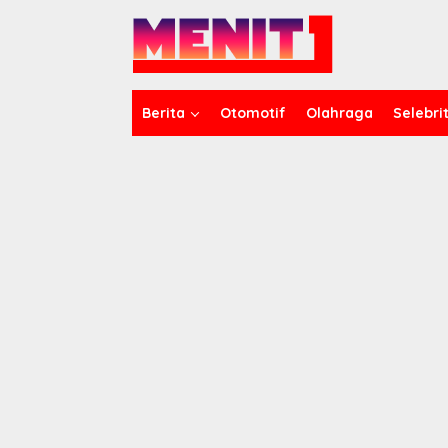
Lewati
ke
konten
Berita
Otomotif
Olahraga
Selebrit