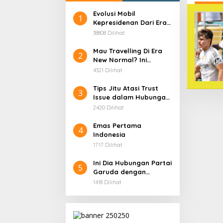
Evolusi Mobil
1
Kepresidenan Dari Era
Soekarno
38808 Dilihat
Mau Travelling Di Era
2
New Normal? Ini
Beberapa Hal Yang
4321 Dilihat
Harus Kamu
Persiapkan!
Tips Jitu Atasi Trust
3
Issue dalam Hubungan,
Dijamin Ampuh!
2420 Dilihat
Emas Pertama
4
Indonesia
1717 Dilihat
Ini Dia Hubungan Partai
5
Garuda dengan
Gerindra
1418 Dilihat