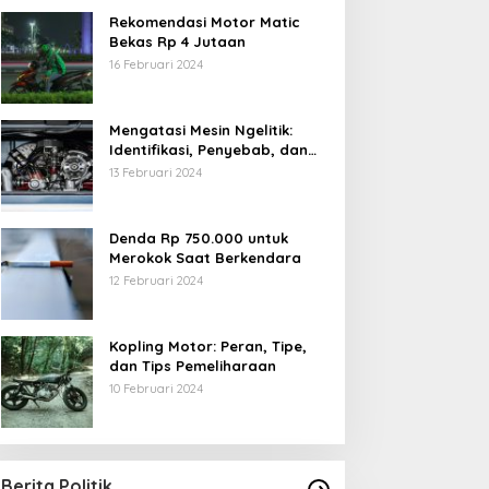
Rekomendasi Motor Matic
Bekas Rp 4 Jutaan
16 Februari 2024
Mengatasi Mesin Ngelitik:
Identifikasi, Penyebab, dan
Solusi
13 Februari 2024
Denda Rp 750.000 untuk
Merokok Saat Berkendara
12 Februari 2024
Kopling Motor: Peran, Tipe,
dan Tips Pemeliharaan
10 Februari 2024
Berita Politik