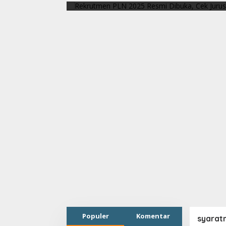
api Ada
Populer
Komentar
syarat