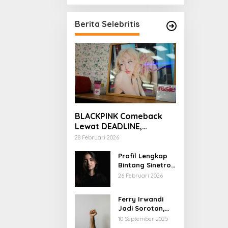
Berita Selebritis
BLACKPINK Comeback
Lewat DEADLINE,
YouTube Tembus 100
28 Februari 2026
Juta Subscriber
Profil Lengkap
Bintang Sinetron
Mencintai Ipar
26 Februari 2026
Sendiri
Ferry Irwandi
Jadi Sorotan,
Begini Latar
10 September 2025
Belakang dan