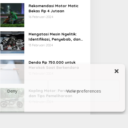
Rekomendasi Motor Matic
Bekas Rp 4 Jutaan
16 Februari 2024
Mengatasi Mesin Ngelitik:
Identifikasi, Penyebab, dan
Solusi
13 Februari 2024
Denda Rp 750.000 untuk
Merokok Saat Berkendara
12 Februari 2024
Deny
View preferences
Kopling Motor: Peran, Tipe,
dan Tips Pemeliharaan
10 Februari 2024
Berita Politik