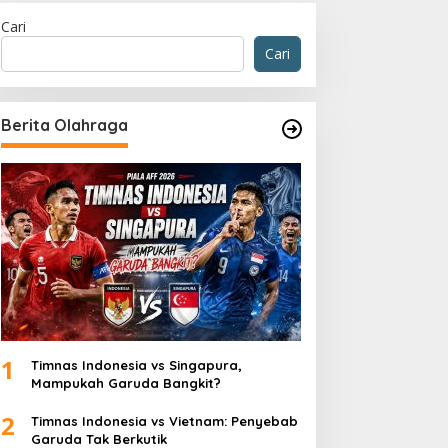
Cari
Cari
Berita Olahraga
Berita
,
Internasional
,
Politik
Vladimir Putin Siap Bertemu Ze
Syaratnya
 Agustus 2025
1
Timnas Indonesia vs Singapura,
Mampukah Garuda Bangkit?
2
Timnas Indonesia vs Vietnam: Penyebab
Garuda Tak Berkutik