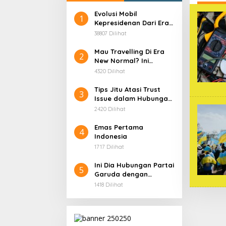
Evolusi Mobil
1
Kepresidenan Dari Era
Soekarno
38807 Dilihat
Mau Travelling Di Era
2
New Normal? Ini
Beberapa Hal Yang
4320 Dilihat
Harus Kamu
Persiapkan!
Tips Jitu Atasi Trust
3
Issue dalam Hubungan,
Dijamin Ampuh!
2420 Dilihat
Emas Pertama
4
Indonesia
1717 Dilihat
Ini Dia Hubungan Partai
5
Garuda dengan
Gerindra
1418 Dilihat