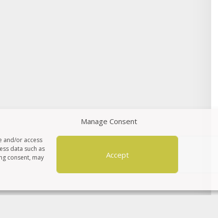
Manage Consent
re and/or access
cess data such as
Accept
ing consent, may