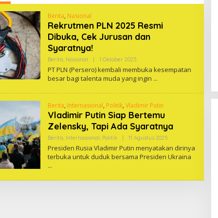
Berita
,
Nasional
Rekrutmen PLN 2025 Resmi
Dibuka, Cek Jurusan dan
Syaratnya!
Oleh
Berita
,
Nasional
|
1 Oktober 2025
One
PT PLN (Persero) kembali membuka kesempatan
besar bagi talenta muda yang ingin
Berita
,
Internasional
,
Politik
,
Vladimir Putin
Vladimir Putin Siap Bertemu
Zelensky, Tapi Ada Syaratnya
Oleh
Berita
,
Internasional
,
Politik
|
11 Agustus 2025
One
Presiden Rusia Vladimir Putin menyatakan dirinya
terbuka untuk duduk bersama Presiden Ukraina