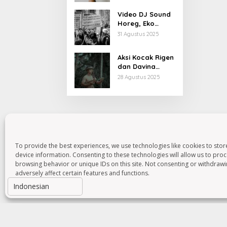
Kiprahnya
Video DJ Sound
Horeg, Eko
Patrio Buka
31 Agustus 2025
Suara
Aksi Kocak Rigen
dan Davina
Karamoy di Film
28 Agustus 2025
Baru
To provide the best experiences, we use technologies like cookies to sto
device information. Consenting to these technologies will allow us to pro
browsing behavior or unique IDs on this site. Not consenting or withdraw
adversely affect certain features and functions.