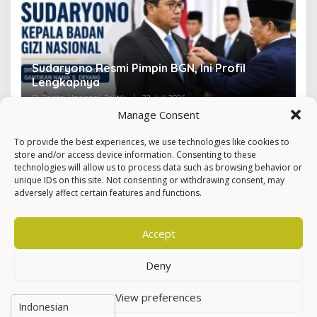
Sudaryono Resmi Pimpin BGN, Ini Profil
V
Lengkapnya
F
Di Berita, Nasional, Politik
|
22 Juli 2026
Di 
Manage Consent
To provide the best experiences, we use technologies like cookies to
store and/or access device information. Consenting to these
technologies will allow us to process data such as browsing behavior or
unique IDs on this site. Not consenting or withdrawing consent, may
adversely affect certain features and functions.
Accept
Deny
View preferences
Hak Cipta © Newkarma
Privacy Policy & Terms of Service
Indeks Berita