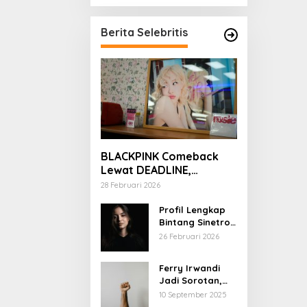
Berita Selebritis
BLACKPINK Comeback
Lewat DEADLINE,
YouTube Tembus 100
28 Februari 2026
Juta Subscriber
Profil Lengkap
Bintang Sinetron
Mencintai Ipar
26 Februari 2026
Sendiri
Ferry Irwandi
Jadi Sorotan,
Begini Latar
10 September 2025
Belakang dan