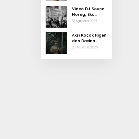
Kiprahnya
Video DJ Sound
Horeg, Eko
Patrio Buka
31 Agustus 2025
Suara
Aksi Kocak Rigen
dan Davina
Karamoy di Film
28 Agustus 2025
Baru