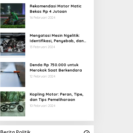
Rekomendasi Motor Matic
Bekas Rp 4 Jutaan
16 Februari 2024
Mengatasi Mesin Ngelitik:
Identifikasi, Penyebab, dan
Solusi
13 Februari 2024
Denda Rp 750.000 untuk
Merokok Saat Berkendara
12 Februari 2024
Kopling Motor: Peran, Tipe,
dan Tips Pemeliharaan
10 Februari 2024
Berita Politik