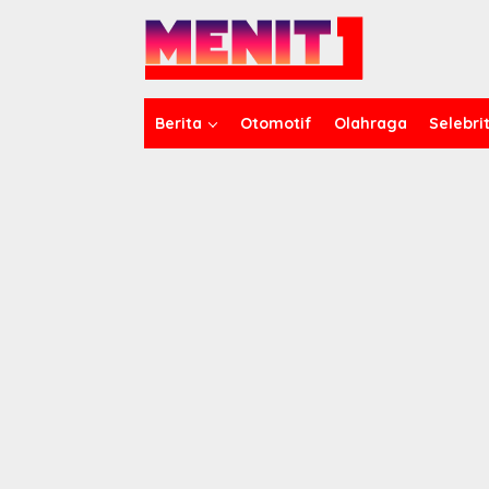
Lewati
ke
konten
Berita
Otomotif
Olahraga
Selebrit