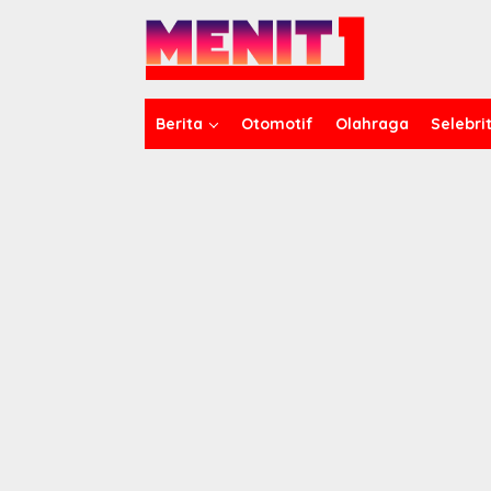
Lewati
ke
konten
Berita
Otomotif
Olahraga
Selebrit