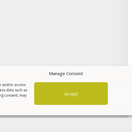
Manage Consent
re and/or access
cess data such as
Accept
ing consent, may