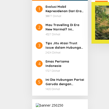
Evolusi Mobil
1
Kepresidenan Dari Era
Soekarno
38877 Dilihat
Mau Travelling Di Era
2
New Normal? Ini
Beberapa Hal Yang
4327 Dilihat
Harus Kamu
Persiapkan!
Tips Jitu Atasi Trust
3
Issue dalam Hubungan,
Dijamin Ampuh!
2424 Dilihat
Emas Pertama
4
Indonesia
1727 Dilihat
Ini Dia Hubungan Partai
5
Garuda dengan
Gerindra
1420 Dilihat