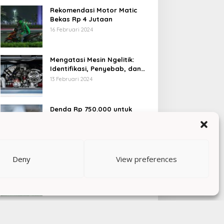
Rekomendasi Motor Matic
Bekas Rp 4 Jutaan
16 Februari 2024
Mengatasi Mesin Ngelitik:
Identifikasi, Penyebab, dan
Solusi
13 Februari 2024
Denda Rp 750.000 untuk
Merokok Saat Berkendara
12 Februari 2024
Deny
View preferences
Kopling Motor: Peran, Tipe,
dan Tips Pemeliharaan
10 Februari 2024
Berita Politik