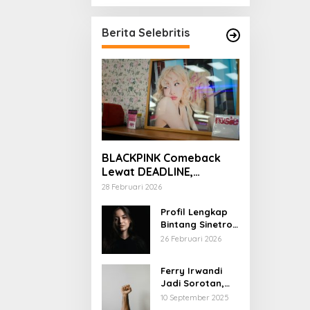
Berita Selebritis
BLACKPINK Comeback
Lewat DEADLINE,
YouTube Tembus 100
28 Februari 2026
Juta Subscriber
Profil Lengkap
Bintang Sinetron
Mencintai Ipar
26 Februari 2026
Sendiri
Ferry Irwandi
Jadi Sorotan,
Begini Latar
10 September 2025
Belakang dan