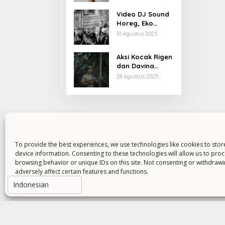
Kiprahnya
Video DJ Sound
Horeg, Eko
Patrio Buka
31 Agustus 2025
Suara
Aksi Kocak Rigen
dan Davina
Karamoy di Film
28 Agustus 2025
Baru
To provide the best experiences, we use technologies like cookies to sto
device information. Consenting to these technologies will allow us to pro
browsing behavior or unique IDs on this site. Not consenting or withdraw
adversely affect certain features and functions.