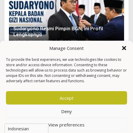
Sudaryono Resmi Pimpin BGN, Ini Profil
V
Lengkapnya
F
Di Berita, Nasional, Politik
|
22 Juli 2026
Di 
Manage Consent
To provide the best experiences, we use technologies like cookies to
store and/or access device information. Consenting to these
technologies will allow us to process data such as browsing behavior or
unique IDs on this site. Not consenting or withdrawing consent, may
adversely affect certain features and functions.
Accept
Deny
View preferences
Hak Cipta © Newkarma
Privacy Policy & Terms of Service
Indeks Berita