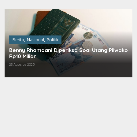
Lewati
ke
konten
Berita
,
Nasional
,
Politik
Benny Rhamdani Diperiksa Soal Utang Pilwako
Rp10 Miliar
23 Agustus 2025