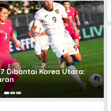
Olahraga
:
Timnas Indonesia U-17 Di
Penyebabnya!
15 April 2025