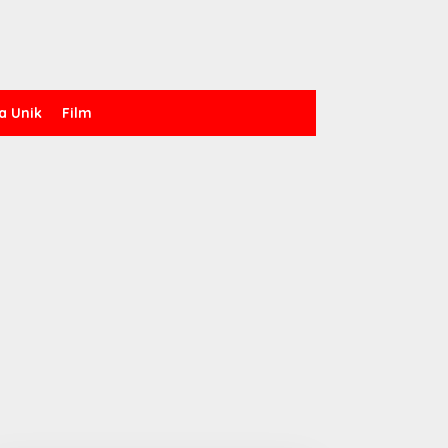
a Unik
Film