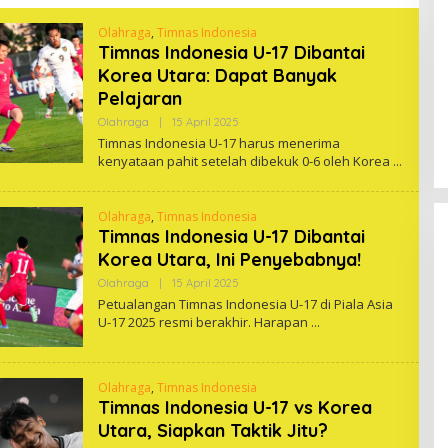
Olahraga
,
Timnas Indonesia
Timnas Indonesia U-17 Dibantai
Korea Utara: Dapat Banyak
Pelajaran
Oleh
Olahraga
|
15 April 2025
One
Timnas Indonesia U-17 harus menerima
kenyataan pahit setelah dibekuk 0-6 oleh Korea
Olahraga
,
Timnas Indonesia
Timnas Indonesia U-17 Dibantai
Korea Utara, Ini Penyebabnya!
Oleh
Olahraga
|
15 April 2025
One
Petualangan Timnas Indonesia U-17 di Piala Asia
U-17 2025 resmi berakhir. Harapan
Olahraga
,
Timnas Indonesia
Timnas Indonesia U-17 vs Korea
Utara, Siapkan Taktik Jitu?