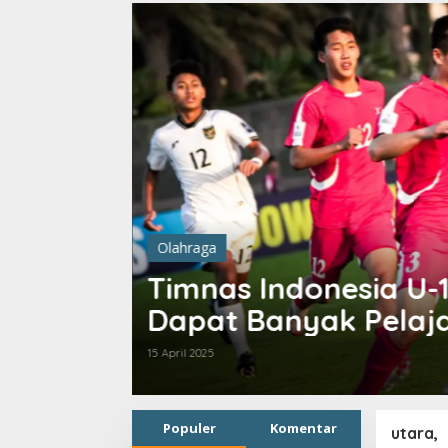
sia U-17 Dibantai Korea Utara
 Pelajaran
Populer
Komentar
utara,