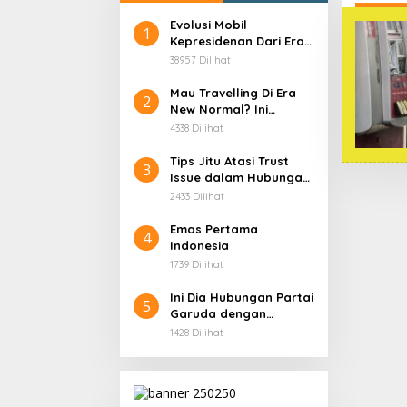
Evolusi Mobil
1
Kepresidenan Dari Era
Soekarno
38957 Dilihat
Mau Travelling Di Era
2
New Normal? Ini
Beberapa Hal Yang
4338 Dilihat
Harus Kamu
Persiapkan!
Tips Jitu Atasi Trust
3
Issue dalam Hubungan,
Dijamin Ampuh!
2433 Dilihat
Emas Pertama
4
Indonesia
1739 Dilihat
Ini Dia Hubungan Partai
5
Garuda dengan
Gerindra
1428 Dilihat