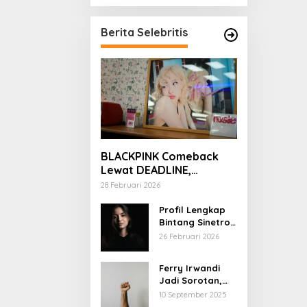
Berita Selebritis
BLACKPINK Comeback
Lewat DEADLINE,
YouTube Tembus 100
28 Februari 2026
Juta Subscriber
Profil Lengkap
Bintang Sinetron
Mencintai Ipar
26 Februari 2026
Sendiri
Ferry Irwandi
Jadi Sorotan,
Begini Latar
10 September 2025
Belakang dan