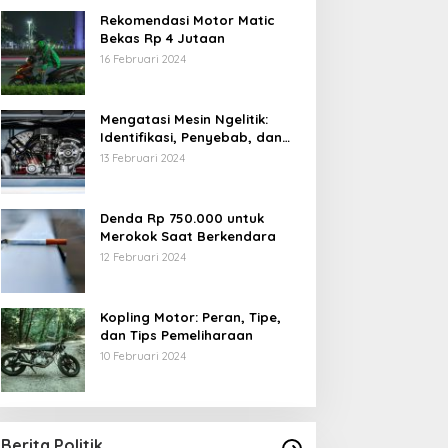
Rekomendasi Motor Matic
Bekas Rp 4 Jutaan
16 Februari 2024
Mengatasi Mesin Ngelitik:
Identifikasi, Penyebab, dan
Solusi
13 Februari 2024
Denda Rp 750.000 untuk
Merokok Saat Berkendara
12 Februari 2024
Kopling Motor: Peran, Tipe,
dan Tips Pemeliharaan
10 Februari 2024
Berita Politik