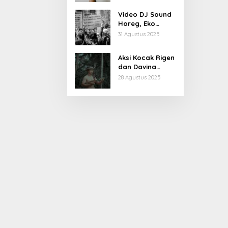
Kiprahnya
Video DJ Sound
Horeg, Eko
Patrio Buka
31 Agustus 2025
Suara
Aksi Kocak Rigen
dan Davina
Karamoy di Film
28 Agustus 2025
Baru