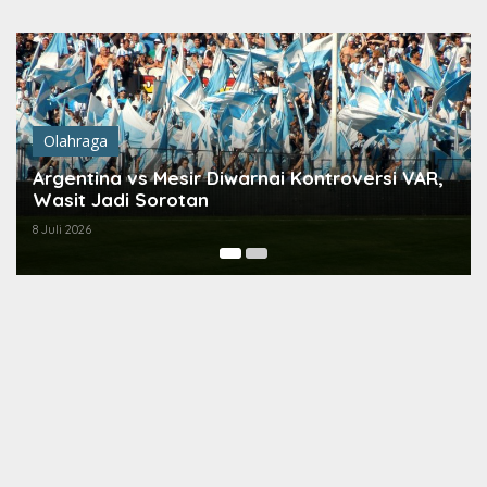
Lewati
ke
konten
Olahraga
Argentina vs Mesir Diwarnai Kontroversi VAR,
Wasit Jadi Sorotan
8 Juli 2026