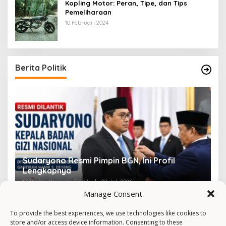
Kopling Motor: Peran, Tipe, dan Tips
Pemeliharaan
10 Februari 2024
Berita Politik
Sudaryono Resmi Pimpin BGN, Ini Profil
V
Lengkapnya
F
Di Berita, Nasional, Politik
|
22 Juli 2026
Di 
Manage Consent
To provide the best experiences, we use technologies like cookies to
store and/or access device information. Consenting to these