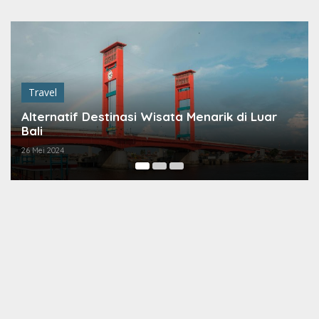
Lewati
ke
konten
Travel
Alternatif Destinasi Wisata Menarik di Luar
5
Bali
S
26 Mei 2024
25