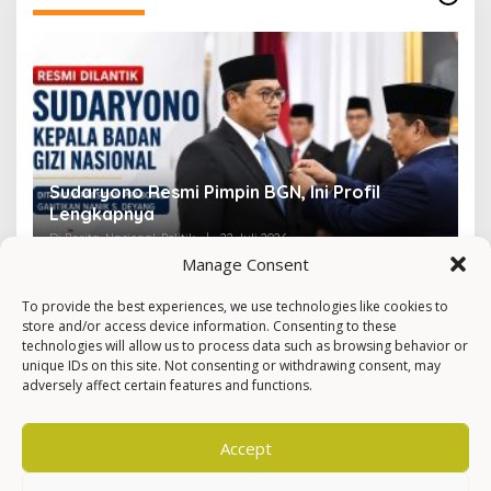
Sudaryono Resmi Pimpin BGN, Ini Profil
V
Lengkapnya
F
Di Berita, Nasional, Politik
|
22 Juli 2026
Di 
Manage Consent
To provide the best experiences, we use technologies like cookies to
store and/or access device information. Consenting to these
technologies will allow us to process data such as browsing behavior or
unique IDs on this site. Not consenting or withdrawing consent, may
adversely affect certain features and functions.
Accept