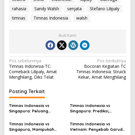
rahasia
Sandy Walsh
senjata
Stefano Lilipaly
timnas
Timnas Indonesia
walsh
Ikuti Kami
Navigasi
Pos sebelumnya
Pos berikutnya
Timnas Indonesia TC:
Bocoran Kegiatan TC
pos
Comeback Lilipaly, Amat
Timnas Indonesia: Struick
Menghilang, Diks Telat
Kekar, Amat Menghilang
Posting Terkait
Timnas Indonesia vs
Timnas Indonesia vs
Singapura: Peluang
Singapura: Prediksi,
Terbuang, Semifinal
Starting XI dan Peluang
Melayang
Timnas Indonesia vs
Timnas Indonesia vs
Singapura, Mampukah
Vietnam: Penyebab Garuda
Garuda Bangkit?
Tak Berkutik