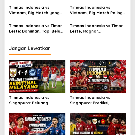
Timnas Indonesia vs
Timnas Indonesia vs
Vietnam, Big Match yang
Vietnam, Big Match Paling
Paling Dinanti
Dinanti AFF 2026
Timnas Indonesia vs Timor
Timnas Indonesia vs Timor
Leste: Dominan, Tapi Belum
Leste, Ragnar
Sempurna
Oratmangoen Siap Tampil?
Jangan Lewatkan
Timnas Indonesia vs
Timnas Indonesia vs
Singapura: Peluang
Singapura: Prediksi,
Terbuang, Semifinal
Starting XI dan Peluang
Melayang