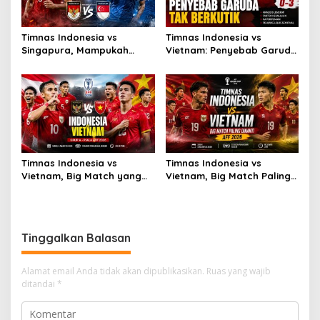
Timnas Indonesia vs
Timnas Indonesia vs
Singapura, Mampukah
Vietnam: Penyebab Garuda
Garuda Bangkit?
Tak Berkutik
Timnas Indonesia vs
Timnas Indonesia vs
Vietnam, Big Match yang
Vietnam, Big Match Paling
Paling Dinanti
Dinanti AFF 2026
Tinggalkan Balasan
Alamat email Anda tidak akan dipublikasikan.
Ruas yang wajib
ditandai
*