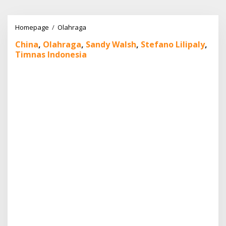
Lewati
ke
konten
Timnas
Homepage
/
Olahraga
Indonesia
China
,
Olahraga
,
Sandy Walsh
,
Stefano Lilipaly
,
vs
Timnas Indonesia
China:
Walsh
Cedera,
Lilipaly
Senjata
Rahasia