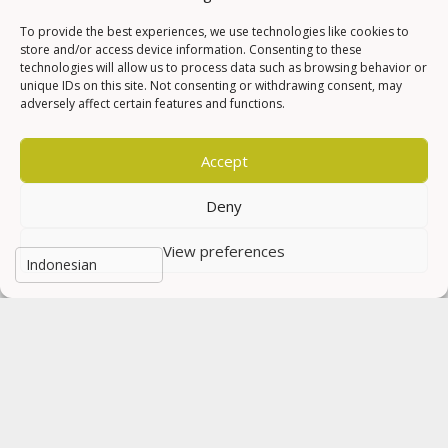
12 Februari 2024
To provide the best experiences, we use technologies like cookies to
store and/or access device information. Consenting to these
technologies will allow us to process data such as browsing behavior or
Kopling Motor: Peran, Tipe, dan Tips
unique IDs on this site. Not consenting or withdrawing consent, may
Pemeliharaan
adversely affect certain features and functions.
10 Februari 2024
Accept
Berita Politik
Deny
View preferences
Sudaryono Resmi Pimpin BGN, Ini Profil
V
Lengkapnya
F
Di Berita, Nasional, Politik
|
22 Juli 2026
Di 