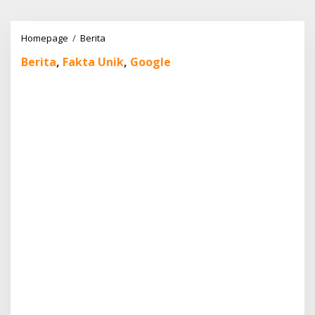
Lewati
ke
konten
Ulang
Homepage
/
Berita
Tahun
Berita
,
Fakta Unik
,
Google
ke-
27
Google:
Nostalgia
Logo
Klasik
dari
1998