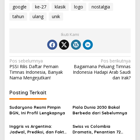
google
ke-27
klasik
logo
nostalgia
tahun
ulang
unik
Ikuti Kami
Navigasi
Pos sebelumnya
Pos berikutnya
PSSI Rilis Daftar Pemain
Bagaimana Peluang Timnas
pos
Timnas Indonesia, Banyak
Indonesia Hadapi Arab Saudi
Nama Mengejutkan!
dan Irak?
Posting Terkait
Sudaryono Resmi Pimpin
Piala Dunia 2030 Bakal
BGN, Ini Profil Lengkapnya
Berbeda dari Sebelumnya
Inggris vs Argentina:
Swiss vs Colombia
Jadwal, Prediksi, dan Fakta
Dramatis, Penantian 72
Menarik
Tahun Akhirnya Berakhir