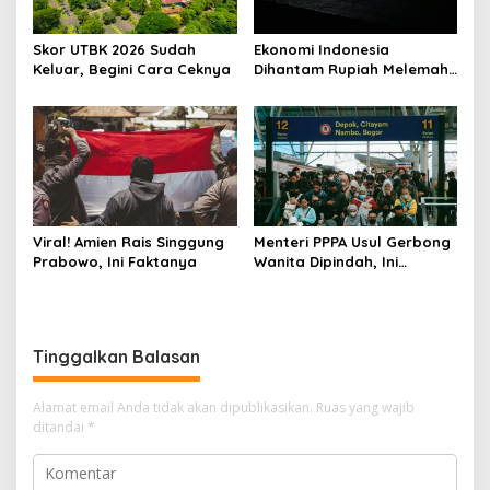
Skor UTBK 2026 Sudah
Ekonomi Indonesia
Keluar, Begini Cara Ceknya
Dihantam Rupiah Melemah,
Ini Faktanya
Viral! Amien Rais Singgung
Menteri PPPA Usul Gerbong
Prabowo, Ini Faktanya
Wanita Dipindah, Ini
Alasannya!
Tinggalkan Balasan
Alamat email Anda tidak akan dipublikasikan.
Ruas yang wajib
ditandai
*