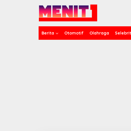
Lewati
ke
konten
Berita
Otomotif
Olahraga
Selebrit