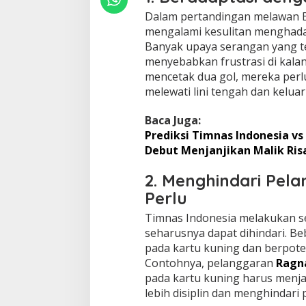
Dalam pertandingan melawan B
mengalami kesulitan menghadap
Banyak upaya serangan yang te
menyebabkan frustrasi di kala
mencetak dua gol, mereka pe
melewati lini tengah dan keluar
Baca Juga:
Prediksi Timnas Indonesia v
Debut Menjanjikan Malik Risa
2. Menghindari Pel
Perlu
Timnas Indonesia melakukan s
seharusnya dapat dihindari. B
pada kartu kuning dan berpot
Contohnya, pelanggaran
Ragn
pada kartu kuning harus menjad
lebih disiplin dan menghindari