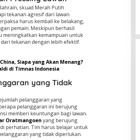
ahrain, skuad Merah Putih
i tekanan agresif dari lawan.
rpaksa harus kembali ke belakang,
ngan pemain. Meskipun berhasil
rlu meningkatkan kemampuan untuk
 dari tekanan dengan lebih efektif.
s China, Siapa yang Akan Menang?
ldi di Timnas Indonesia
anggaran yang Tidak
ejumlah pelanggaran yang
eberapa pelanggaran ini berujung
ensi memberi keuntungan bagi lawan.
ar Oratmangoen
yang berujung
i perhatian. Tim harus belajar untuk
 pelanggaran yang tidak diperlukan.