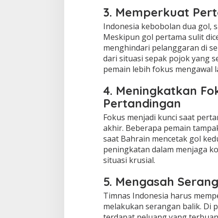
3. Memperkuat Pert
Indonesia kebobolan dua gol, s
Meskipun gol pertama sulit dic
menghindari pelanggaran di sek
dari situasi sepak pojok yang 
pemain lebih fokus mengawal l
4. Meningkatkan Fo
Pertandingan
Fokus menjadi kunci saat pert
akhir. Beberapa pemain tampak
saat Bahrain mencetak gol ked
peningkatan dalam menjaga ko
situasi krusial.
5. Mengasah Serang
Timnas Indonesia harus memp
melakukan serangan balik. Di 
terdapat peluang yang terbuan