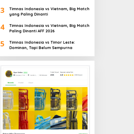
3
Timnas Indonesia vs Vietnam, Big Match
yang Paling Dinanti
4
Timnas Indonesia vs Vietnam, Big Match
Paling Dinanti AFF 2026
5
Timnas Indonesia vs Timor Leste:
Dominan, Tapi Belum Sempurna