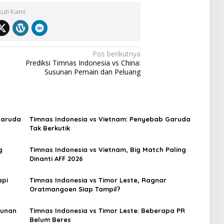
kuti Kami
Pos berikutnya
Prediksi Timnas Indonesia vs China:
Susunan Pemain dan Peluang
Garuda
Timnas Indonesia vs Vietnam: Penyebab Garuda
Tak Berkutik
g
Timnas Indonesia vs Vietnam, Big Match Paling
Dinanti AFF 2026
api
Timnas Indonesia vs Timor Leste, Ragnar
Oratmangoen Siap Tampil?
sunan
Timnas Indonesia vs Timor Leste: Beberapa PR
Belum Beres