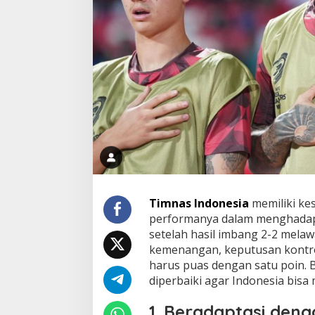
Timnas Indonesia
memiliki ke
performanya dalam menghada
setelah hasil imbang 2-2 mela
kemenangan, keputusan kontr
harus puas dengan satu poin. B
diperbaiki agar Indonesia bis
1. Beradaptasi den