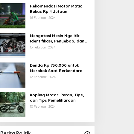
Rekomendasi Motor Matic
Bekas Rp 4 Jutaan
16 Februari 2024
Mengatasi Mesin Ngelitik:
Identifikasi, Penyebab, dan
Solusi
13 Februari 2024
Denda Rp 750.000 untuk
Merokok Saat Berkendara
12 Februari 2024
Kopling Motor: Peran, Tipe,
dan Tips Pemeliharaan
10 Februari 2024
Berita Politik