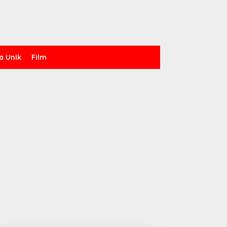
a Unik
Film