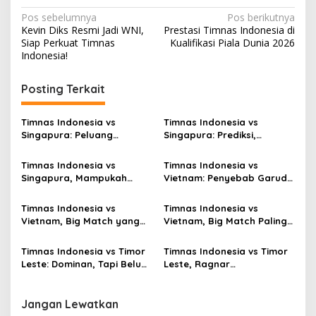
Navigasi
Pos sebelumnya
Pos berikutnya
Kevin Diks Resmi Jadi WNI,
Prestasi Timnas Indonesia di
pos
Siap Perkuat Timnas
Kualifikasi Piala Dunia 2026
Indonesia!
Posting Terkait
Timnas Indonesia vs
Timnas Indonesia vs
Singapura: Peluang
Singapura: Prediksi,
Terbuang, Semifinal
Starting XI dan Peluang
Melayang
Timnas Indonesia vs
Timnas Indonesia vs
Singapura, Mampukah
Vietnam: Penyebab Garuda
Garuda Bangkit?
Tak Berkutik
Timnas Indonesia vs
Timnas Indonesia vs
Vietnam, Big Match yang
Vietnam, Big Match Paling
Paling Dinanti
Dinanti AFF 2026
Timnas Indonesia vs Timor
Timnas Indonesia vs Timor
Leste: Dominan, Tapi Belum
Leste, Ragnar
Sempurna
Oratmangoen Siap Tampil?
Jangan Lewatkan