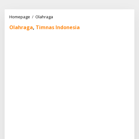
Lewati
ke
konten
Debut
Homepage
/
Olahraga
Menjanjikan
Olahraga
,
Timnas Indonesia
Malik
Risaldi
di
Timnas
Indonesia