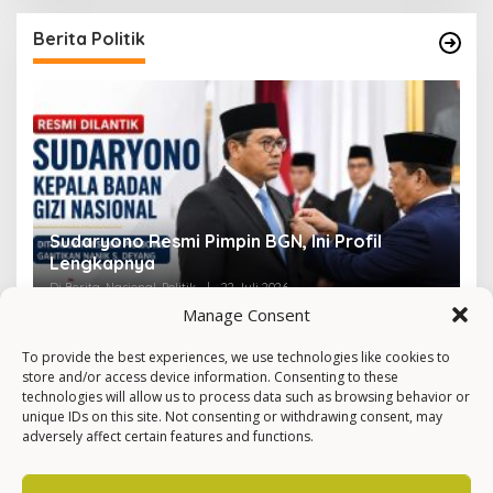
Berita Politik
Viral! Amien Rais Singgung Prabowo, Ini
4
Faktanya
Ir
Di Berita, Nasional, Politik, Viral
|
2 Mei 2026
Di 
Manage Consent
To provide the best experiences, we use technologies like cookies to
store and/or access device information. Consenting to these
technologies will allow us to process data such as browsing behavior or
unique IDs on this site. Not consenting or withdrawing consent, may
adversely affect certain features and functions.