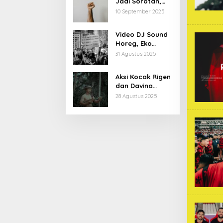
Jadi Sorotan,
Begini Latar
10 September 2025
Belakang dan
Kiprahnya
Video DJ Sound
Horeg, Eko
Patrio Buka
31 Agustus 2025
Suara
Aksi Kocak Rigen
dan Davina
Karamoy di Film
28 Agustus 2025
Baru