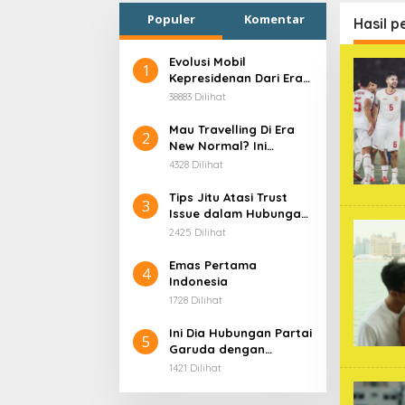
Populer
Komentar
Hasil p
Evolusi Mobil
1
Kepresidenan Dari Era
Soekarno
38883 Dilihat
Mau Travelling Di Era
2
New Normal? Ini
Beberapa Hal Yang
4328 Dilihat
Harus Kamu
Persiapkan!
Tips Jitu Atasi Trust
3
Issue dalam Hubungan,
Dijamin Ampuh!
2425 Dilihat
Emas Pertama
4
Indonesia
1728 Dilihat
Ini Dia Hubungan Partai
5
Garuda dengan
Gerindra
1421 Dilihat