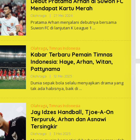
Debut Pratama Arhan di Suwon FC
Mendapat Kartu Merah
Oleh
Olahraga
|
27 Mei 2024
One
Pratama Arhan menjalani debutnya bersama
Suwon FC di lanjutan K League 1
Olahraga
,
Timnas Indonesia
Kabar Terbaru Pemain Timnas
Indonesia: Haye, Arhan, Witan,
Pattynama
Oleh
Olahraga
|
12 Mei 2025
One
Dunia sepak bola selalu menyajikan drama yang
tak ada habisnya, baik di
Olahraga
,
Timnas Indonesia
Jay Idzes Handball, Tjoe-A-On
Terpuruk, Arhan dan Asnawi
Tersingkir
Oleh
Olahraga
|
3 Mei 2025
One