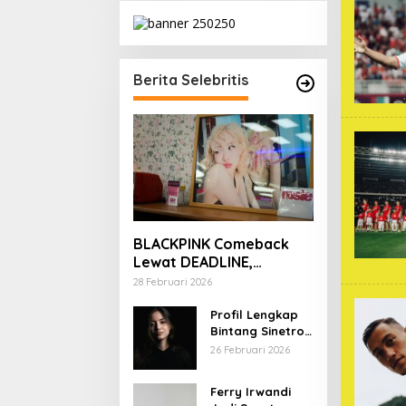
Berita Selebritis
BLACKPINK Comeback
Lewat DEADLINE,
YouTube Tembus 100
28 Februari 2026
Juta Subscriber
Profil Lengkap
Bintang Sinetron
Mencintai Ipar
26 Februari 2026
Sendiri
Ferry Irwandi