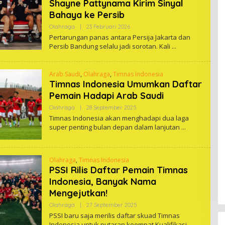
Shayne Pattynama Kirim Sinyal
Bahaya ke Persib
Oleh
Olahraga
|
23 Februari 2026
One
Pertarungan panas antara Persija Jakarta dan
Persib Bandung selalu jadi sorotan. Kali
Arab Saudi
,
Olahraga
,
Timnas Indonesia
Timnas Indonesia Umumkan Daftar
Pemain Hadapi Arab Saudi
Oleh
Olahraga
|
28 September 2025
One
Timnas Indonesia akan menghadapi dua laga
super penting bulan depan dalam lanjutan
Olahraga
,
Timnas Indonesia
PSSI Rilis Daftar Pemain Timnas
Indonesia, Banyak Nama
Mengejutkan!
Oleh
Olahraga
|
27 September 2025
One
PSSI baru saja merilis daftar skuad Timnas
Indonesia untuk putaran keempat Kualifikasi