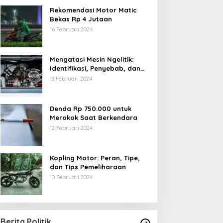
Rekomendasi Motor Matic
Bekas Rp 4 Jutaan
16 Februari 2024
Mengatasi Mesin Ngelitik:
Identifikasi, Penyebab, dan
Solusi
13 Februari 2024
Denda Rp 750.000 untuk
Merokok Saat Berkendara
12 Februari 2024
Kopling Motor: Peran, Tipe,
dan Tips Pemeliharaan
10 Februari 2024
Berita Politik