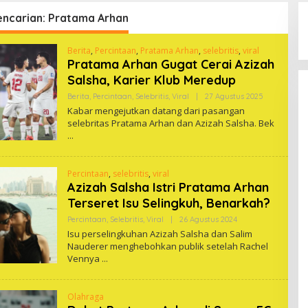
encarian: Pratama Arhan
Berita
,
Percintaan
,
Pratama Arhan
,
selebritis
,
viral
Pratama Arhan Gugat Cerai Azizah
Salsha, Karier Klub Meredup
Oleh
Berita
,
Percintaan
,
Selebritis
,
Viral
|
27 Agustus 2025
One
Kabar mengejutkan datang dari pasangan
selebritas Pratama Arhan dan Azizah Salsha. Bek
Percintaan
,
selebritis
,
viral
Azizah Salsha Istri Pratama Arhan
Terseret Isu Selingkuh, Benarkah?
Oleh
Percintaan
,
Selebritis
,
Viral
|
26 Agustus 2024
One
Isu perselingkuhan Azizah Salsha dan Salim
Nauderer menghebohkan publik setelah Rachel
Vennya
Olahraga