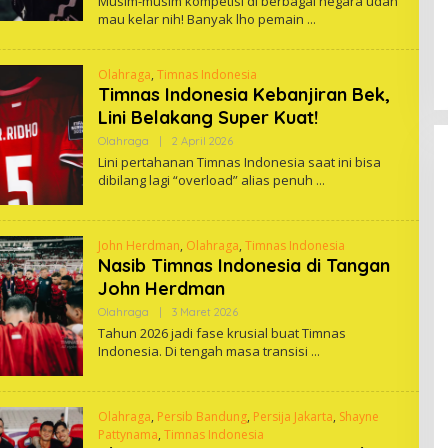
Musim-musim kompetisi di berbagai negara udah
mau kelar nih! Banyak lho pemain
Olahraga
,
Timnas Indonesia
Timnas Indonesia Kebanjiran Bek,
Lini Belakang Super Kuat!
Oleh
Olahraga
|
2 April 2026
One
Lini pertahanan Timnas Indonesia saat ini bisa
dibilang lagi “overload” alias penuh
John Herdman
,
Olahraga
,
Timnas Indonesia
Nasib Timnas Indonesia di Tangan
John Herdman
Oleh
Olahraga
|
3 Maret 2026
One
Tahun 2026 jadi fase krusial buat Timnas
Indonesia. Di tengah masa transisi
Olahraga
,
Persib Bandung
,
Persija Jakarta
,
Shayne
Pattynama
,
Timnas Indonesia