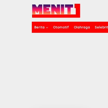
Lewati
ke
konten
Berita
Otomotif
Olahraga
Selebrit