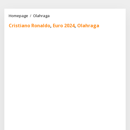
Lewati
ke
konten
Apakah
Homepage
/
Olahraga
Cristiano
Cristiano Ronaldo
,
Euro 2024
,
Olahraga
Ronaldo
Gagal
di
Euro
2024?