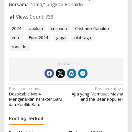
Bersama-sama,” ungkap Ronaldo.
Views Count:
733
2024
apakah
cristiano
Cristiano Ronaldo
euro
Euro 2024
gagal
olahraga
ronaldo:
Ikuti Kami
Navigasi
Pos sebelumnya
Pos berikutnya
Despicable Me 4:
Apa yang Membuat Masha
pos
Mengenalkan Karakter Baru
and the Bear Populer?
dan Konflik Baru
Posting Terkait