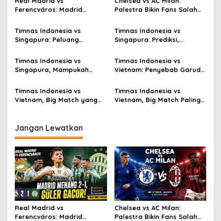
Real Madrid vs
Chelsea vs AC Milan:
Ferencváros: Madrid
Palestra Bikin Fans Salah
Menang 2-1, Güler Gacor!
Fokus!
Timnas Indonesia vs
Timnas Indonesia vs
Singapura: Peluang
Singapura: Prediksi,
Terbuang, Semifinal
Starting XI dan Peluang
Melayang
Timnas Indonesia vs
Timnas Indonesia vs
Singapura, Mampukah
Vietnam: Penyebab Garuda
Garuda Bangkit?
Tak Berkutik
Timnas Indonesia vs
Timnas Indonesia vs
Vietnam, Big Match yang
Vietnam, Big Match Paling
Paling Dinanti
Dinanti AFF 2026
Jangan Lewatkan
Real Madrid vs
Chelsea vs AC Milan:
Ferencváros: Madrid
Palestra Bikin Fans Salah