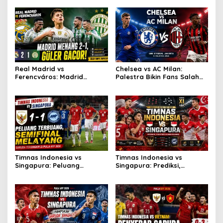
Real Madrid vs
Chelsea vs AC Milan:
Ferencváros: Madrid
Palestra Bikin Fans Salah
Menang 2-1, Güler Gacor!
Fokus!
Timnas Indonesia vs
Timnas Indonesia vs
Singapura: Peluang
Singapura: Prediksi,
Terbuang, Semifinal
Starting XI dan Peluang
Melayang