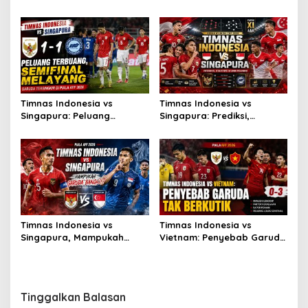
Menang 2-1, Güler Gacor!
Fokus!
Timnas Indonesia vs
Timnas Indonesia vs
Singapura: Peluang
Singapura: Prediksi,
Terbuang, Semifinal
Starting XI dan Peluang
Melayang
Timnas Indonesia vs
Timnas Indonesia vs
Singapura, Mampukah
Vietnam: Penyebab Garuda
Garuda Bangkit?
Tak Berkutik
Tinggalkan Balasan