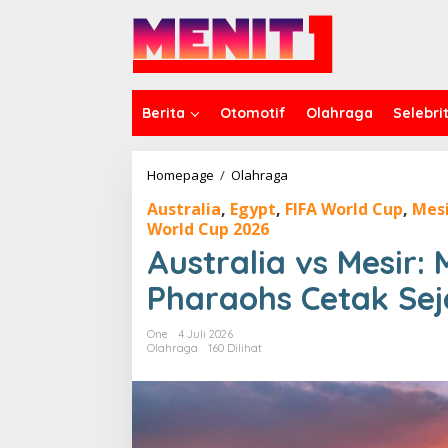
Lewati
ke
konten
Berita
Otomotif
Olahraga
Selebrit
Australia
Homepage
/
Olahraga
vs
Australia
,
Egypt
,
FIFA World Cup
,
Mesi
Mesir:
World Cup 2026
Menang
Penalti,
Australia vs Mesir:
The
Pharaohs
Pharaohs Cetak Se
Cetak
Sejarah
One
4 Juli 2026
Olahraga
160 Dilihat