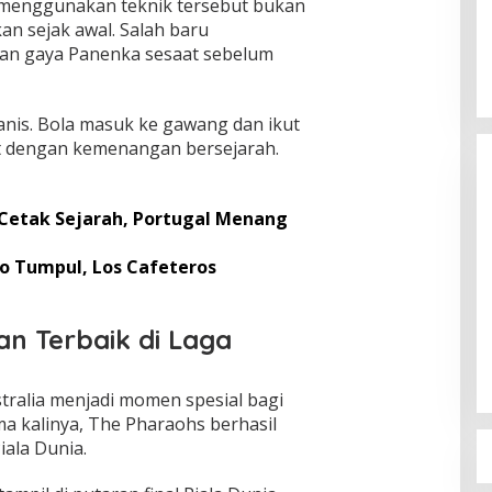
menggunakan teknik tersebut bukan
an sejak awal. Salah baru
n gaya Panenka sesaat sebelum
anis. Bola masuk ke gawang dan ikut
 dengan kemenangan bersejarah.
o Cetak Sejarah, Portugal Menang
do Tumpul, Los Cafeteros
Sudaryono Resmi Pimpin BGN, Ini
Profil Lengkapnya
an Terbaik di Laga
Di Berita, Nasional, Politik
|
22 Juli 2026
ralia menjadi momen spesial bagi
a kalinya, The Pharaohs berhasil
iala Dunia.