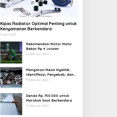
Kipas Radiator Optimal Penting untuk
Kenyamanan Berkendara
3 April 2024
Rekomendasi Motor Matic
Bekas Rp 4 Jutaan
16 Februari 2024
Mengatasi Mesin Ngelitik:
Identifikasi, Penyebab, dan
Solusi
13 Februari 2024
Denda Rp 750.000 untuk
Merokok Saat Berkendara
12 Februari 2024