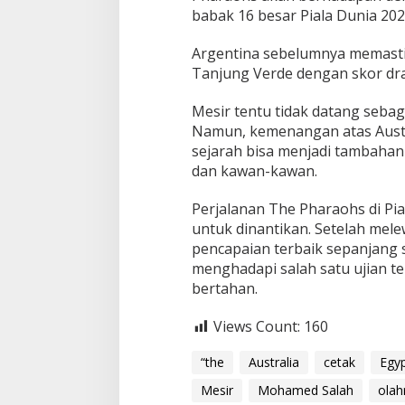
babak 16 besar Piala Dunia 202
Argentina sebelumnya memasti
Tanjung Verde dengan skor dra
Mesir tentu tidak datang sebag
Namun, kemenangan atas Austr
sejarah bisa menjadi tambahan
dan kawan-kawan.
Perjalanan The Pharaohs di Pi
untuk dinantikan. Setelah mele
pencapaian terbaik sepanjang s
menghadapi salah satu ujian t
bertahan.
Views Count:
160
“the
Australia
cetak
Egy
Mesir
Mohamed Salah
olah