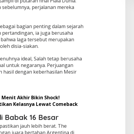
tampil di putaran final Piala Dunia.
 sebelumnya, perjalanan mereka
sebagai bagian penting dalam sejarah
 pertandingan, ia juga berusaha
 bahwa laga tersebut merupakan
leh disia-siakan.
penuhnya ideal, Salah tetap berusaha
al untuk negaranya. Perjuangan
 hasil dengan keberhasilan Mesir
 Menit Akhir Bikin Shock!
uktikan Kelasnya Lewat Comeback
i Babak 16 Besar
astikan jauh lebih berat. The
gan juara bertahan Argentina di