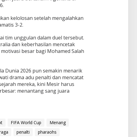
6.
kan kelolosan setelah mengalahkan
matis 3-2.
ai tim unggulan dalam duel tersebut.
alia dan keberhasilan mencetak
 motivasi besar bagi Mohamed Salah
ala Dunia 2026 pun semakin menarik
wati drama adu penalti dan mencatat
ejarah mereka, kini Mesir harus
erbesar: menantang sang juara
pt
FIFA World Cup
Menang
raga
penalti
pharaohs