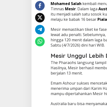
Mohamed Salah
kembali menu
Timnas
Mesir
. Dalam laga
Aust
itu menjadi salah satu sosok ku
melaju ke babak 16 besar
Pial
Mesir memastikan tiket ke fas
lewat adu penalti. Sebelumnya
hingga 120 menit dalam laga ba
Sabtu (4/7/2026) dini hari WIB.
Mesir Unggul Lebih 
The Pharaohs langsung tampil 
Hasilnya, Mesir berhasil memb
berjalan 13 menit.
Emam Ashour sukses mencetak 
menerima umpan dari Karim Ha
mampu dipertahankan Mesir h
Australia baru bisa menyamaka