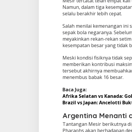
Mesir tercatat telah empat kali 
Namun, dalam tiga kesempatan
selalu berakhir lebih cepat.
Salah menilai kemenangan ini 
sepak bola negaranya. Sebelum
meyakinkan rekan-rekan setim
kesempatan besar yang tidak bo
Meski kondisi fisiknya tidak se
memberikan kontribusi maksim
tersebut akhirnya membuahkan
menembus babak 16 besar.
Baca Juga:
Afrika Selatan vs Kanada: Gol
Brazil vs Japan: Ancelotti B
Argentina Menanti d
Tantangan Mesir berikutnya dip
Pharaohs akan berhadapan den