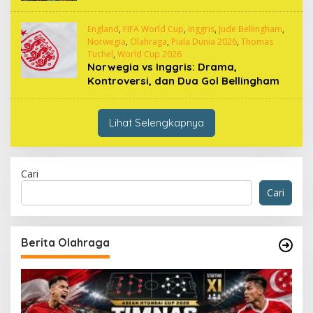
England
,
FIFA World Cup
,
Inggris
,
Jude Bellingham
,
Norwegia
,
Olahraga
,
Piala Dunia 2026
,
Thomas
Tuchel
,
World Cup 2026
Norwegia vs Inggris: Drama,
Kontroversi, dan Dua Gol Bellingham
Lihat Selengkapnya
Cari
Cari
Berita Olahraga