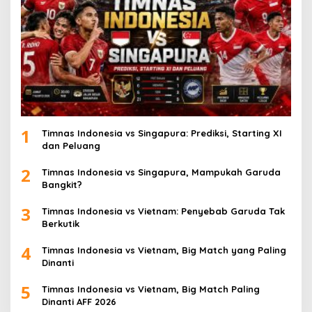
1
Timnas Indonesia vs Singapura: Prediksi, Starting XI
dan Peluang
2
Timnas Indonesia vs Singapura, Mampukah Garuda
Bangkit?
3
Timnas Indonesia vs Vietnam: Penyebab Garuda Tak
Berkutik
4
Timnas Indonesia vs Vietnam, Big Match yang Paling
Dinanti
5
Timnas Indonesia vs Vietnam, Big Match Paling
Dinanti AFF 2026