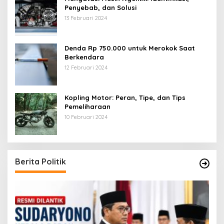
Penyebab, dan Solusi
13 Februari 2024
Denda Rp 750.000 untuk Merokok Saat
Berkendara
12 Februari 2024
Kopling Motor: Peran, Tipe, dan Tips
Pemeliharaan
10 Februari 2024
Berita Politik