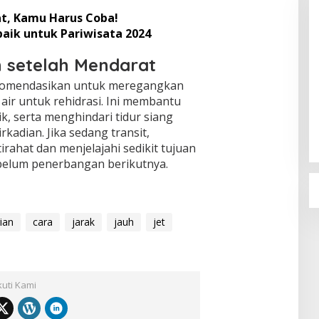
t, Kamu Harus Coba!
baik untuk Pariwisata 2024
 setelah Mendarat
ekomendasikan untuk meregangkan
Sudaryono Resmi Pimpin BGN, Ini
air untuk rehidrasi. Ini membantu
Profil Lengkapnya
, serta menghindari tidur siang
Di Berita, Nasional, Politik
|
22 Juli 2026
kadian. Jika sedang transit,
rahat dan menjelajahi sedikit tujuan
belum penerbangan berikutnya.
ian
cara
jarak
jauh
jet
kuti Kami