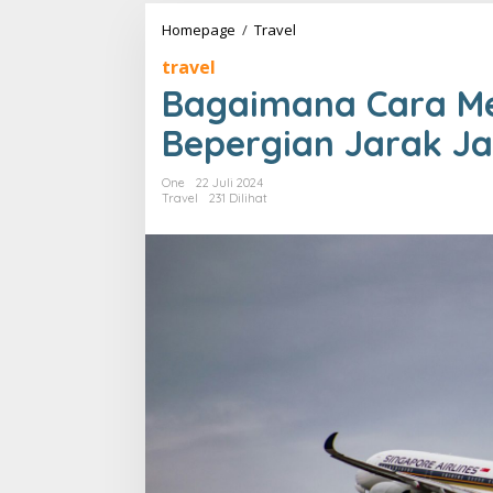
Bagaimana
Homepage
/
Travel
Cara
travel
Mengatasi
Jet
Bagaimana Cara Me
Lag
Saat
Bepergian Jarak J
Bepergian
Jarak
One
22 Juli 2024
Jauh?
Travel
231 Dilihat