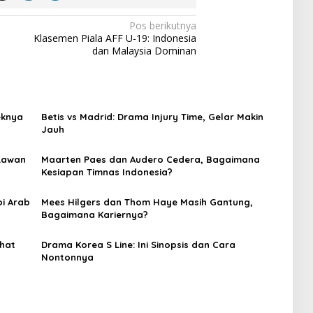
Pos berikutnya
Klasemen Piala AFF U-19: Indonesia
dan Malaysia Dominan
eknya
Betis vs Madrid: Drama Injury Time, Gelar Makin
Jauh
 Lawan
Maarten Paes dan Audero Cedera, Bagaimana
Kesiapan Timnas Indonesia?
i Arab
Mees Hilgers dan Thom Haye Masih Gantung,
Bagaimana Kariernya?
ihat
Drama Korea S Line: Ini Sinopsis dan Cara
Nontonnya