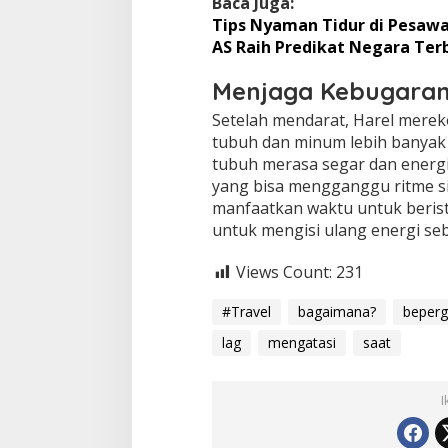
Baca Juga:
Tips Nyaman Tidur di Pesawa
AS Raih Predikat Negara Ter
Menjaga Kebugaran
Setelah mendarat, Harel mer
tubuh dan minum lebih banyak 
tubuh merasa segar dan energik
yang bisa mengganggu ritme sir
manfaatkan waktu untuk beristi
untuk mengisi ulang energi se
Views Count:
231
#Travel
bagaimana?
beperg
lag
mengatasi
saat
I