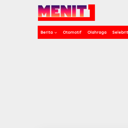
Lewati
ke
konten
Berita
Otomotif
Olahraga
Selebrit