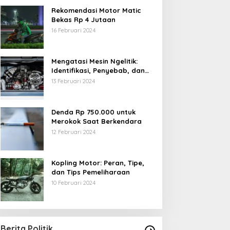
Rekomendasi Motor Matic
Bekas Rp 4 Jutaan
16 Februari 2024
Mengatasi Mesin Ngelitik:
Identifikasi, Penyebab, dan
Solusi
13 Februari 2024
Denda Rp 750.000 untuk
Merokok Saat Berkendara
12 Februari 2024
Kopling Motor: Peran, Tipe,
dan Tips Pemeliharaan
10 Februari 2024
Berita Politik