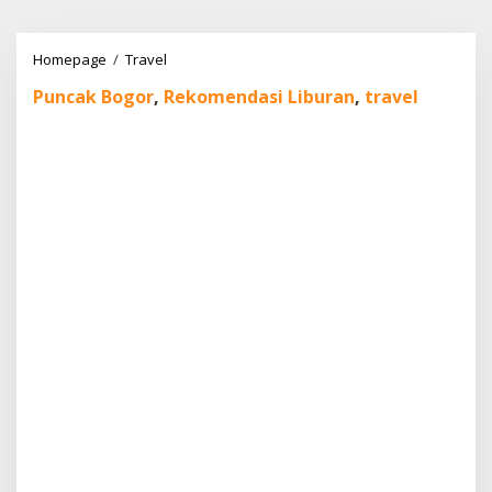
Lewati
ke
konten
Liburan
Homepage
/
Travel
di
Puncak Bogor
,
Rekomendasi Liburan
,
travel
Puncak
Bogor:
13
Destinasi
Keluarga
Wajib
Dicoba