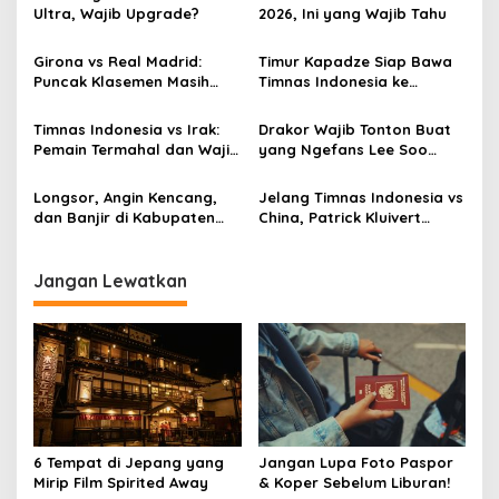
Ultra, Wajib Upgrade?
2026, Ini yang Wajib Tahu
Girona vs Real Madrid:
Timur Kapadze Siap Bawa
Puncak Klasemen Masih
Timnas Indonesia ke
Milik Barcelona
Puncak!
Timnas Indonesia vs Irak:
Drakor Wajib Tonton Buat
Pemain Termahal dan Wajib
yang Ngefans Lee Soo
Diwaspadai
Hyuk
Longsor, Angin Kencang,
Jelang Timnas Indonesia vs
dan Banjir di Kabupaten
China, Patrick Kluivert
Bogor
Malah Liburan
Jangan Lewatkan
6 Tempat di Jepang yang
Jangan Lupa Foto Paspor
Mirip Film Spirited Away
& Koper Sebelum Liburan!