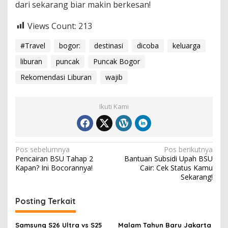
dari sekarang biar makin berkesan!
Views Count:
213
#Travel
bogor:
destinasi
dicoba
keluarga
liburan
puncak
Puncak Bogor
Rekomendasi Liburan
wajib
Ikuti Kami
Navigasi
Pos sebelumnya
Pos berikutnya
Pencairan BSU Tahap 2
Bantuan Subsidi Upah BSU
pos
Kapan? Ini Bocorannya!
Cair: Cek Status Kamu
Sekarang!
Posting Terkait
Samsung S26 Ultra vs S25
Malam Tahun Baru Jakarta