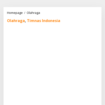
Lewati
ke
konten
Daftar
Homepage
/
Olahraga
Pemain
Olahraga
,
Timnas Indonesia
Timnas
Indonesia
yang
Sudah
Mengantongi
Kartu
Kuning