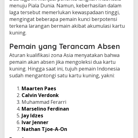
menuju Piala Dunia. Namun, keberhasilan dalam
laga tersebut memerlukan kewaspadaan tinggi,
mengingat beberapa pemain kunci berpotensi
terkena larangan bermain akibat akumulasi kartu
kuning.
Pemain yang Terancam Absen
Aturan kualifikasi zona Asia menyatakan bahwa
pemain akan absen jika mengoleksi dua kartu
kuning. Hingga saat ini, tujuh pemain Indonesia
sudah mengantongi satu kartu kuning, yakni:
Maarten Paes
Calvin Verdonk
Muhammad Ferarri
Marselino Ferdinan
Jay Idzes
Ivar Jenner
Nathan Tjoe-A-On