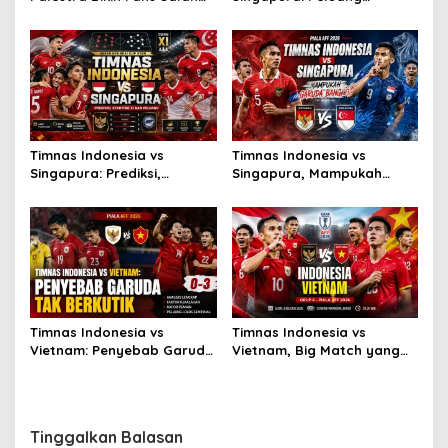
Fokus!
Terbuang, Semifinal
Melayang
Timnas Indonesia vs
Timnas Indonesia vs
Singapura: Prediksi,
Singapura, Mampukah
Starting XI dan Peluang
Garuda Bangkit?
Timnas Indonesia vs
Timnas Indonesia vs
Vietnam: Penyebab Garuda
Vietnam, Big Match yang
Tak Berkutik
Paling Dinanti
Tinggalkan Balasan