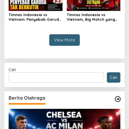
Timnas Indonesia vs
Timnas Indonesia vs
Vietnam: Penyebab Garuda
Vietnam, Big Match yang
Tak Berkutik
Paling Dinanti
View More
Cari
Cari
Berita Olahraga