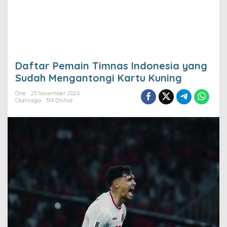
Daftar Pemain Timnas Indonesia yang
Sudah Mengantongi Kartu Kuning
One
23 November 2024
Olahraga
314 Dilihat