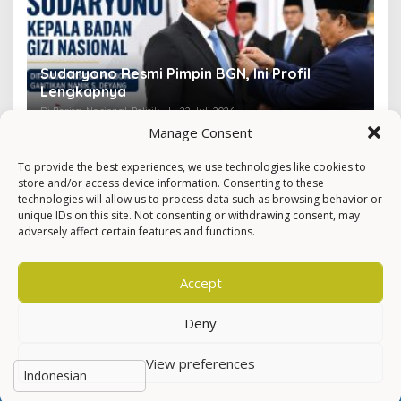
Sudaryono Resmi Pimpin BGN, Ini Profil
V
Lengkapnya
F
Di Berita, Nasional, Politik
|
22 Juli 2026
Di 
Manage Consent
To provide the best experiences, we use technologies like cookies to
store and/or access device information. Consenting to these
technologies will allow us to process data such as browsing behavior or
unique IDs on this site. Not consenting or withdrawing consent, may
adversely affect certain features and functions.
Accept
Deny
View preferences
Hak Cipta © Newkarma
Privacy Policy & Terms of Service
Indeks Berita