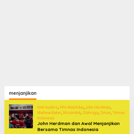
menjanjikan
Emil Audero
,
FIFA Matchday
,
John Herdman
,
Mathew Baker
,
Mozambik
,
Olahraga
,
Oman
,
Timnas
Indonesia
John Herdman dan Awal Menjanjikan
Bersama Timnas Indonesia