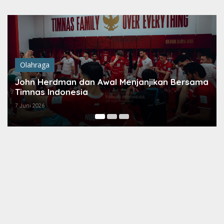
Lewati
ke
konten
Olahraga
John Herdman dan Awal Menjanjikan Bersama
Timnas Indonesia
7 Juni 2026