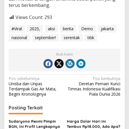
terus berkembang.
Views Count:
293
#Viral
2025,
aksi
berita
Demo
jakarta
nasional
september!
serentak
titik
Ikuti Kami
Navigasi
Pos sebelumnya
Pos berikutnya
Unisba dan Unpas
Deretan Pemain Kunci
pos
Terdampak Gas Air Mata,
Timnas Indonesia Kualifikasi
Begini Kronologinya
Piala Dunia 2026
Posting Terkait
Sudaryono Resmi Pimpin
Harga Dolar Hari Ini
BGN, Ini Profil Lengkapnya
Tembus Rp18.000, Ada Apa?