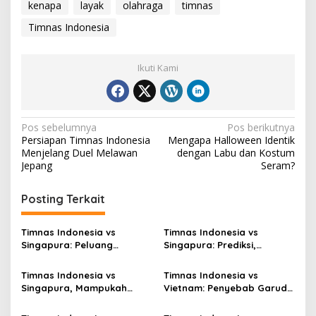
kenapa
layak
olahraga
timnas
Timnas Indonesia
Ikuti Kami
Navigasi
Pos sebelumnya
Pos berikutnya
Persiapan Timnas Indonesia
Mengapa Halloween Identik
pos
Menjelang Duel Melawan
dengan Labu dan Kostum
Jepang
Seram?
Posting Terkait
Timnas Indonesia vs
Timnas Indonesia vs
Singapura: Peluang
Singapura: Prediksi,
Terbuang, Semifinal
Starting XI dan Peluang
Melayang
Timnas Indonesia vs
Timnas Indonesia vs
Singapura, Mampukah
Vietnam: Penyebab Garuda
Garuda Bangkit?
Tak Berkutik