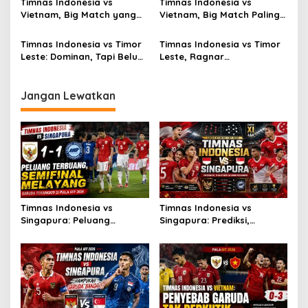
Timnas Indonesia vs
Timnas Indonesia vs
Vietnam, Big Match yang
Vietnam, Big Match Paling
Paling Dinanti
Dinanti AFF 2026
Timnas Indonesia vs Timor
Timnas Indonesia vs Timor
Leste: Dominan, Tapi Belum
Leste, Ragnar
Sempurna
Oratmangoen Siap Tampil?
Jangan Lewatkan
Timnas Indonesia vs
Timnas Indonesia vs
Singapura: Peluang
Singapura: Prediksi,
Terbuang, Semifinal
Starting XI dan Peluang
Melayang