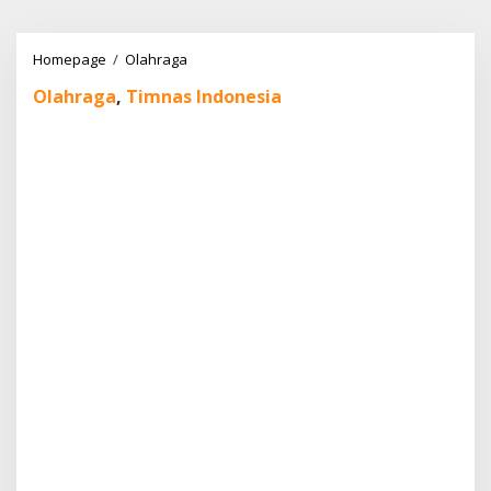
Lewati
ke
konten
Kenapa
Homepage
/
Olahraga
Jay
Olahraga
,
Timnas Indonesia
Idzes
Layak
Jadi
Kapten
Timnas
Indonesia?