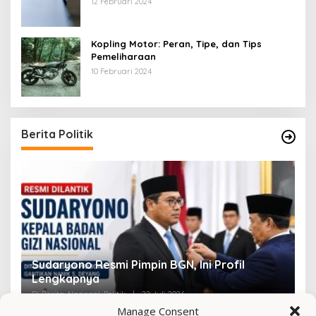
12 Februari 2024
Kopling Motor: Peran, Tipe, dan Tips
Pemeliharaan
10 Februari 2024
Berita Politik
Viral! Amien Rais Singgung Prabowo, Ini
4
Faktanya
Ir
Di Berita, Nasional, Politik, Viral
|
2 Mei 2026
Di 
Manage Consent