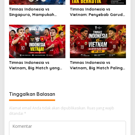
Timnas Indonesia vs
Timnas Indonesia vs
Singapura, Mampukah
Vietnam: Penyebab Garuda
Garuda Bangkit?
Tak Berkutik
Timnas Indonesia vs
Timnas Indonesia vs
Vietnam, Big Match yang
Vietnam, Big Match Paling
Paling Dinanti
Dinanti AFF 2026
Tinggalkan Balasan
Alamat email Anda tidak akan dipublikasikan.
Ruas yang wajib
ditandai
*