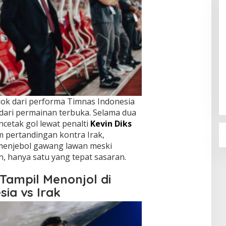
Sudaryono Resmi Pimpin BGN, Ini
Profil Lengkapnya
Di Berita, Nasional, Politik
|
22 Juli 2026
lok dari performa Timnas Indonesia
l dari permainan terbuka. Selama dua
etak gol lewat penalti
Kevin Diks
m pertandingan kontra Irak,
menjebol gawang lawan meski
 hanya satu yang tepat sasaran.
Tampil Menonjol di
ia vs Irak