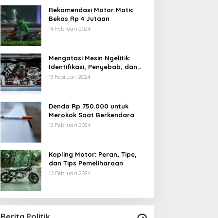
Rekomendasi Motor Matic
Bekas Rp 4 Jutaan
16 Februari 2024
Mengatasi Mesin Ngelitik:
Identifikasi, Penyebab, dan
Solusi
13 Februari 2024
Denda Rp 750.000 untuk
Merokok Saat Berkendara
12 Februari 2024
Kopling Motor: Peran, Tipe,
dan Tips Pemeliharaan
10 Februari 2024
Berita Politik