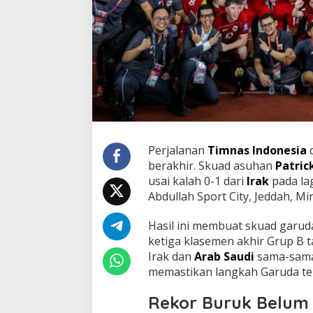
Perjalanan
Timnas Indonesia
d
berakhir. Skuad asuhan
Patric
usai kalah 0-1 dari
Irak
pada lag
Abdullah Sport City, Jeddah, Mi
Hasil ini membuat skuad garuda
ketiga klasemen akhir Grup B 
Irak dan
Arab Saudi
sama-sama 
memastikan langkah Garuda terh
Rekor Buruk Belum