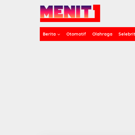
Lewati
ke
konten
Berita
Otomotif
Olahraga
Selebrit