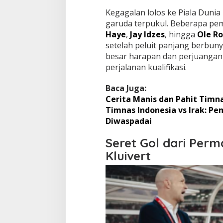
Kegagalan lolos ke Piala Duni
garuda terpukul. Beberapa pem
Haye
,
Jay Idzes
, hingga
Ole R
setelah peluit panjang berbuny
besar harapan dan perjuangan
perjalanan kualifikasi.
Baca Juga:
Cerita Manis dan Pahit Timnas
Timnas Indonesia vs Irak: P
Diwaspadai
Seret Gol dari Perm
Kluivert