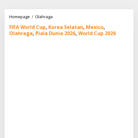
Lewati
ke
konten
Mexico
Homepage
/
Olahraga
vs
FIFA World Cup
,
Korea Selatan
,
Mexico
,
Korsel:
Olahraga
,
Piala Dunia 2026
,
World Cup 2026
El
Tri
Resmi
Lolos
32
Besar