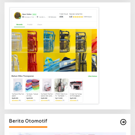
Berita Otomotif