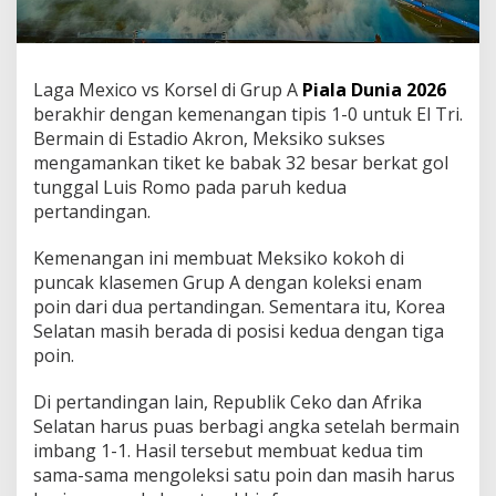
Laga Mexico vs Korsel di Grup A
Piala Dunia 2026
berakhir dengan kemenangan tipis 1-0 untuk El Tri.
Bermain di Estadio Akron, Meksiko sukses
mengamankan tiket ke babak 32 besar berkat gol
tunggal Luis Romo pada paruh kedua
pertandingan.
Kemenangan ini membuat Meksiko kokoh di
puncak klasemen Grup A dengan koleksi enam
poin dari dua pertandingan. Sementara itu, Korea
Selatan masih berada di posisi kedua dengan tiga
poin.
Di pertandingan lain, Republik Ceko dan Afrika
Selatan harus puas berbagi angka setelah bermain
imbang 1-1. Hasil tersebut membuat kedua tim
sama-sama mengoleksi satu poin dan masih harus