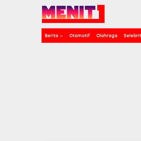
Lewati
ke
konten
Berita
Otomotif
Olahraga
Selebrit