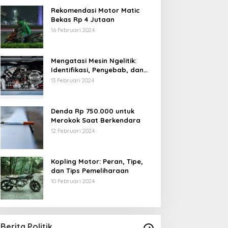
Rekomendasi Motor Matic
Bekas Rp 4 Jutaan
16 Februari 2024
Mengatasi Mesin Ngelitik:
Identifikasi, Penyebab, dan
Solusi
13 Februari 2024
Denda Rp 750.000 untuk
Merokok Saat Berkendara
12 Februari 2024
Kopling Motor: Peran, Tipe,
dan Tips Pemeliharaan
10 Februari 2024
Berita Politik