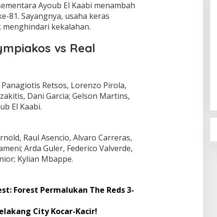
, sementara Ayoub El Kaabi menambah
ke-81. Sayangnya, usaha keras
 menghindari kekalahan.
mpiakos vs Real
Sudaryono Resmi Pimpin BGN, Ini
Profil Lengkapnya
Di Berita, Nasional, Politik
|
22 Juli 2026
 Panagiotis Retsos, Lorenzo Pirola,
akitis, Dani Garcia; Gelson Martins,
ub El Kaabi.
rnold, Raul Asencio, Alvaro Carreras,
meni; Arda Guler, Federico Valverde,
nior; Kylian Mbappe.
st: Forest Permalukan The Reds 3-
elakang City Kocar-Kacir!