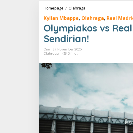
Olympiakos
Homepage
/
Olahraga
vs
Kylian Mbappe
,
Olahraga
,
Real Madri
Real
Madrid:
Olympiakos vs Real
7
Gol,
Sendirian!
Mbappe
Sendirian!
One
27 November 2025
Olahraga
438 Dilihat