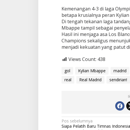
Kemenangan 4-3 di laga Olympi
betapa krusialnya peran Kylian
Di tengah tekanan laga tandan
Mbappe tampil sebagai penyela
Hasil ini menjaga asa Los Blanc
Champions sekaligus menunjuk
menjadi kekuatan yang patut dit
Views Count:
438
gol
Kylian Mbappe
madrid
real
Real Madrid
sendirian!
I
Navigasi
Pos sebelumnya
Siapa Pelatih Baru Timnas Indonesia