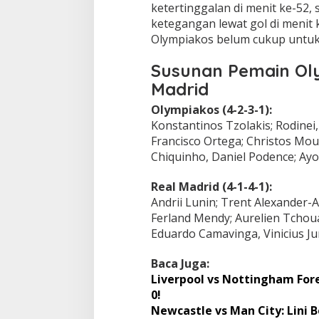
ketertinggalan di menit ke-52
ketegangan lewat gol di menit 
Olympiakos belum cukup untuk
Susunan Pemain Oly
Madrid
Olympiakos (4-2-3-1):
Konstantinos Tzolakis; Rodinei,
Francisco Ortega; Christos Mouz
Chiquinho, Daniel Podence; Ayo
Real Madrid (4-1-4-1):
Andrii Lunin; Trent Alexander-A
Ferland Mendy; Aurelien Tchoua
Eduardo Camavinga, Vinicius Ju
Baca Juga:
Liverpool vs Nottingham Fore
0!
Newcastle vs Man City: Lini B