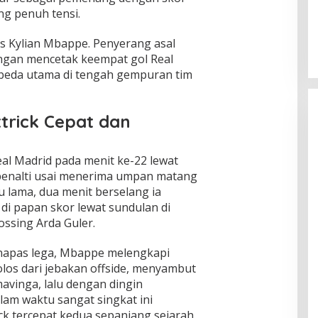
ng penuh tensi.
as Kylian Mbappe. Penyerang asal
dengan mencetak keempat gol Real
mbeda utama di tengah gempuran tim
rick Cepat dan
l Madrid pada menit ke-22 lewat
 penalti usai menerima umpan matang
u lama, dua menit berselang ia
i papan skor lewat sundulan di
ossing Arda Guler.
napas lega, Mbappe melengkapi
 lolos dari jebakan offside, menyambut
vinga, lalu dengan dingin
lam waktu sangat singkat ini
ck tercepat kedua sepanjang sejarah