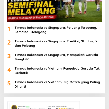
1
Timnas Indonesia vs Singapura: Peluang Terbuang,
Semifinal Melayang
2
Timnas Indonesia vs Singapura: Prediksi, Starting XI
dan Peluang
3
Timnas Indonesia vs Singapura, Mampukah Garuda
Bangkit?
4
Timnas Indonesia vs Vietnam: Penyebab Garuda Tak
Berkutik
5
Timnas Indonesia vs Vietnam, Big Match yang Paling
Dinanti