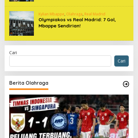
Kylian Mbappe
,
Olahraga
,
Real Madrid
Olympiakos vs Real Madrid: 7 Gol,
Mbappe Sendirian!
Cari
Cari
Berita Olahraga