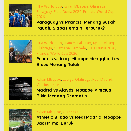
FIFA World Cup
,
Kylian Mbappe
,
Olahraga
,
Paraguay
,
Piala Dunia 2026
,
Prancis
,
World Cup
2026
Paraguay vs Prancis: Menang Susah
Payah, Siapa Pemain Terburuk?
FIFA World Cup
,
France
,
Irak
,
Iraq
,
Kylian Mbappe
,
Olahraga
,
Ousmane Dembele
,
Piala Dunia 2026
,
Prancis
,
World Cup 2026
Prancis vs Iraq: Mbappe Menggila, Les
Bleus Menang Telak
Kylian Mbappe
,
LaLiga
,
Olahraga
,
Real Madrid
,
Vinicius Junior
Madrid vs Alavés: Mbappe-Vinicius
Bikin Menang Dramatis
Kylian Mbappe
,
Olahraga
Athletic Bilbao vs Real Madrid: Mbappe
Jadi Mimpi Buruk