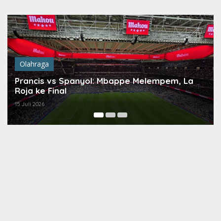
Lewati
ke
konten
Olahraga
Prancis vs Spanyol: Mbappe Melempem, La
Roja ke Final
15 Juli 2026