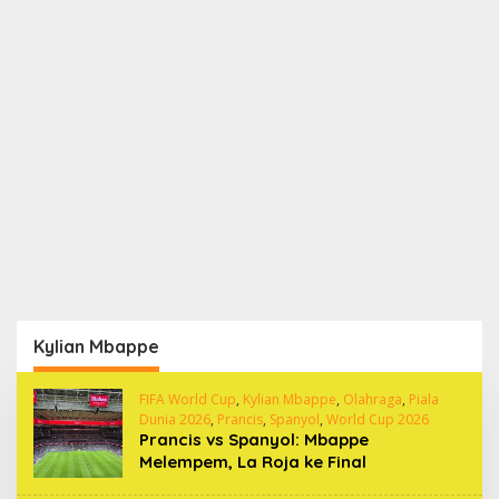
Kylian Mbappe
FIFA World Cup
,
Kylian Mbappe
,
Olahraga
,
Piala
Dunia 2026
,
Prancis
,
Spanyol
,
World Cup 2026
Prancis vs Spanyol: Mbappe
Melempem, La Roja ke Final