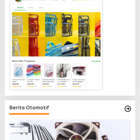
Berita Otomotif