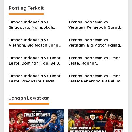
Posting Terkait
Timnas Indonesia vs
Timnas Indonesia vs
Singapura, Mampukah
Vietnam: Penyebab Garuda
Garuda Bangkit?
Tak Berkutik
Timnas Indonesia vs
Timnas Indonesia vs
Vietnam, Big Match yang
Vietnam, Big Match Paling
Paling Dinanti
Dinanti AFF 2026
Timnas Indonesia vs Timor
Timnas Indonesia vs Timor
Leste: Dominan, Tapi Belum
Leste, Ragnar
Sempurna
Oratmangoen Siap Tampil?
Timnas Indonesia vs Timor
Timnas Indonesia vs Timor
Leste: Prediksi Susunan
Leste: Beberapa PR Belum
Pemain
Beres
Jangan Lewatkan