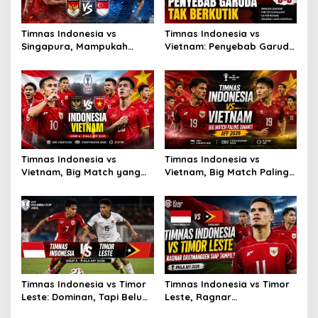
Timnas Indonesia vs
Timnas Indonesia vs
Singapura, Mampukah
Vietnam: Penyebab Garuda
Garuda Bangkit?
Tak Berkutik
Timnas Indonesia vs
Timnas Indonesia vs
Vietnam, Big Match yang
Vietnam, Big Match Paling
Paling Dinanti
Dinanti AFF 2026
Timnas Indonesia vs Timor
Timnas Indonesia vs Timor
Leste: Dominan, Tapi Belum
Leste, Ragnar
Sempurna
Oratmangoen Siap Tampil?