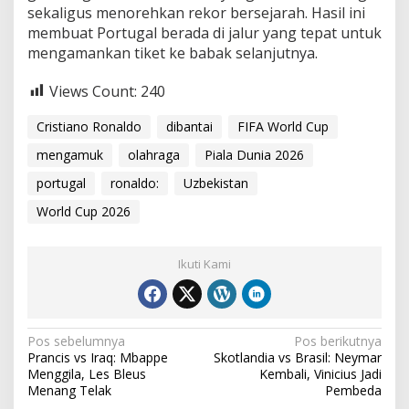
sekaligus menorehkan rekor bersejarah. Hasil ini
membuat Portugal berada di jalur yang tepat untuk
mengamankan tiket ke babak selanjutnya.
Views Count:
240
Cristiano Ronaldo
dibantai
FIFA World Cup
mengamuk
olahraga
Piala Dunia 2026
portugal
ronaldo:
Uzbekistan
World Cup 2026
Ikuti Kami
Navigasi
Pos sebelumnya
Pos berikutnya
Prancis vs Iraq: Mbappe
Skotlandia vs Brasil: Neymar
pos
Menggila, Les Bleus
Kembali, Vinicius Jadi
Menang Telak
Pembeda