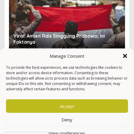
Viral! Amien Rais Singgung Prabowo, Ini
4
Faktanya
Ir
Di Berita, Nasional, Politik, Viral
|
2 Mei 2026
Di 
Manage Consent
To provide the best experiences, we use technologies like cookies to
store and/or access device information. Consenting to these
technologies will allow us to process data such as browsing behavior or
unique IDs on this site. Not consenting or withdrawing consent, may
adversely affect certain features and functions.
Accept
Deny
View preferences
Hak Cipta © Newkarma
Privacy Policy & Terms of Service