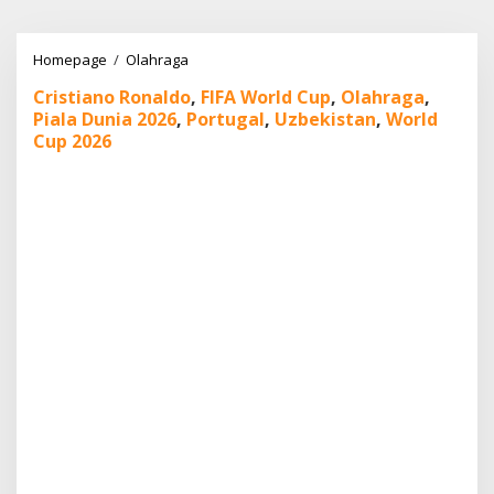
Lewati
ke
konten
Portugal
Homepage
/
Olahraga
vs
Cristiano Ronaldo
,
FIFA World Cup
,
Olahraga
,
Uzbekistan:
Piala Dunia 2026
,
Portugal
,
Uzbekistan
,
World
Ronaldo
Mengamuk,
Cup 2026
Uzbekistan
Dibantai!