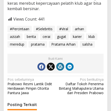
keras merebut kepercayaan pelatih klub agar bisa
kembali bersinar.
Views Count:
441
#Percintaan
#Selebritis
#Viral
arhan
azizah
berita
cerai
gugat
karier
klub
meredup
pratama
Pratama Arhan
salsha
Ikuti Kami
Navigasi
Pos sebelumnya
Pos berikutnya
Prabowo Resmi Lantik Didit
Daftar Tokoh Penerima
pos
Herdiawan Pimpin Otorita
Bintang Mahaputera Utama
Pantura Jawa
dari Presiden Prabowo
Posting Terkait