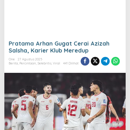
Pratama Arhan Gugat Cerai Azizah
Salsha, Karier Klub Meredup
One
27 Agustus 2025
Berita
,
Percintaan
,
Selebritis
,
Viral
441 Dilihat