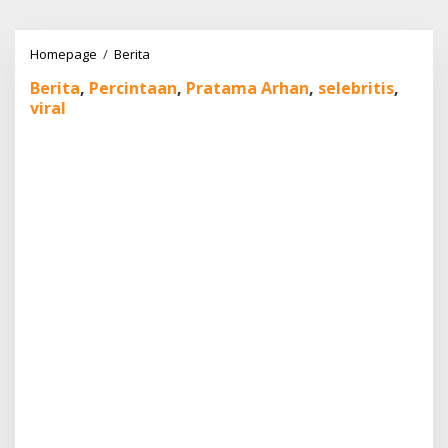
Lewati
ke
konten
Pratama
Homepage
/
Berita
Arhan
Berita
,
Percintaan
,
Pratama Arhan
,
selebritis
,
Gugat
viral
Cerai
Azizah
Salsha,
Karier
Klub
Meredup