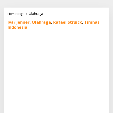
Lewati
ke
konten
Alasan
Homepage
/
Olahraga
Rafael
Ivar Jenner
,
Olahraga
,
Rafael Struick
,
Timnas
Struick
Indonesia
Absen
di
FIFA
Matchday
2025