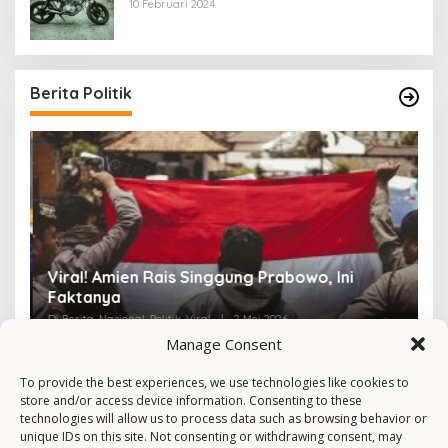
10 Februari 2024
Berita Politik
Viral! Amien Rais Singgung Prabowo, Ini
4
Faktanya
Ir
Di Berita, Nasional, Politik, Viral
|
2 Mei 2026
Di 
Manage Consent
To provide the best experiences, we use technologies like cookies to
store and/or access device information. Consenting to these
technologies will allow us to process data such as browsing behavior or
unique IDs on this site. Not consenting or withdrawing consent, may