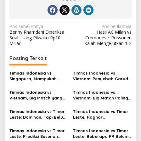
Navigasi
Pos sebelumnya
Pos berikutnya
Benny Rhamdani Diperiksa
Hasil AC Milan vs
pos
Soal Utang Pilwako Rp10
Cremonese: Rossoneri
Miliar
Kalah Mengejutkan 1-2
Posting Terkait
Timnas Indonesia vs
Timnas Indonesia vs
Singapura, Mampukah
Vietnam: Penyebab Garuda
Garuda Bangkit?
Tak Berkutik
Timnas Indonesia vs
Timnas Indonesia vs
Vietnam, Big Match yang
Vietnam, Big Match Paling
Paling Dinanti
Dinanti AFF 2026
Timnas Indonesia vs Timor
Timnas Indonesia vs Timor
Leste: Dominan, Tapi Belum
Leste, Ragnar
Sempurna
Oratmangoen Siap Tampil?
Timnas Indonesia vs Timor
Timnas Indonesia vs Timor
Leste: Prediksi Susunan
Leste: Beberapa PR Belum