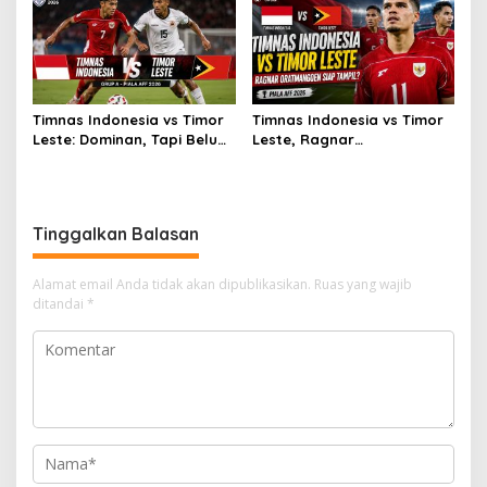
Timnas Indonesia vs Timor
Timnas Indonesia vs Timor
Leste: Dominan, Tapi Belum
Leste, Ragnar
Sempurna
Oratmangoen Siap Tampil?
Tinggalkan Balasan
Alamat email Anda tidak akan dipublikasikan.
Ruas yang wajib
ditandai
*