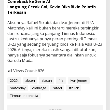
Comeback ke Serie A!
Langsung Cetak Gol, Kevin Diks Bikin Pelatih
Terkesan
Absennya Rafael Struick dan Ivar Jenner di FIFA
Matchday kali ini bukan berarti mereka tersingkir
dari rencana jangka panjang Timnas Indonesia.
Justru, keduanya punya peran penting di Timnas
U-23 yang sedang berjuang lolos ke Piala Asia U-23
2026. Artinya, mereka masih sangat dibutuhkan,
hanya saja fokusnya sementara dialihkan untuk
Garuda Muda.
Views Count:
626
2025,
absen
alasan
fifa
Ivar Jenner
matchday
olahraga
rafael
struick
Timnas Indonesia
Ikuti Kami