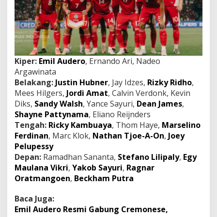
Kiper:
Emil Audero
, Ernando Ari, Nadeo
Argawinata
Belakang:
Justin Hubner
, Jay Idzes,
Rizky Ridho
,
Mees Hilgers,
Jordi Amat
, Calvin Verdonk, Kevin
Diks,
Sandy Walsh
, Yance Sayuri,
Dean James
,
Shayne Pattynama
, Eliano Reijnders
Tengah:
Ricky Kambuaya
, Thom Haye,
Marselino
Ferdinan
, Marc Klok,
Nathan Tjoe-A-On
,
Joey
Pelupessy
Depan:
Ramadhan Sananta,
Stefano Lilipaly
,
Egy
Maulana Vikri
,
Yakob Sayuri
,
Ragnar
Oratmangoen
,
Beckham Putra
Baca Juga:
Emil Audero Resmi Gabung Cremonese,