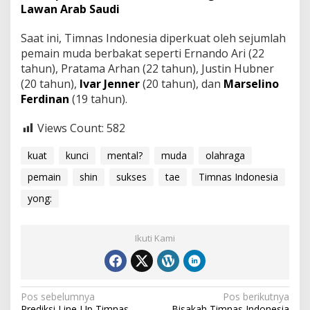
Lawan Arab Saudi
Saat ini, Timnas Indonesia diperkuat oleh sejumlah
pemain muda berbakat seperti Ernando Ari (22
tahun), Pratama Arhan (22 tahun), Justin Hubner
(20 tahun),
Ivar Jenner
(20 tahun), dan
Marselino
Ferdinan
(19 tahun).
Views Count:
582
kuat
kunci
mental?
muda
olahraga
pemain
shin
sukses
tae
Timnas Indonesia
yong:
Ikuti Kami
Navigasi
Pos sebelumnya
Pos berikutnya
Prediksi Line-Up Timnas
Bisakah Timnas Indonesia