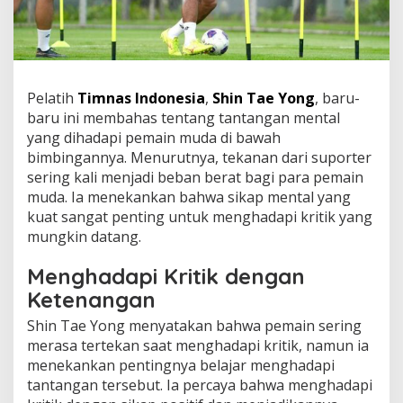
Pelatih
Timnas Indonesia
,
Shin Tae Yong
, baru-
baru ini membahas tentang tantangan mental
yang dihadapi pemain muda di bawah
bimbingannya. Menurutnya, tekanan dari suporter
sering kali menjadi beban berat bagi para pemain
muda. Ia menekankan bahwa sikap mental yang
kuat sangat penting untuk menghadapi kritik yang
mungkin datang.
Menghadapi Kritik dengan
Ketenangan
Shin Tae Yong menyatakan bahwa pemain sering
merasa tertekan saat menghadapi kritik, namun ia
menekankan pentingnya belajar menghadapi
tantangan tersebut. Ia percaya bahwa menghadapi