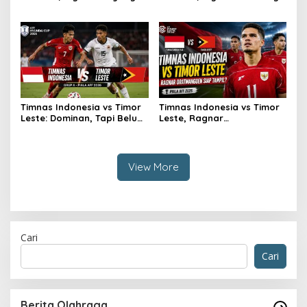
Paling Dinanti
Dinanti AFF 2026
Timnas Indonesia vs Timor
Timnas Indonesia vs Timor
Leste: Dominan, Tapi Belum
Leste, Ragnar
Sempurna
Oratmangoen Siap Tampil?
View More
Cari
Cari
Berita Olahraga