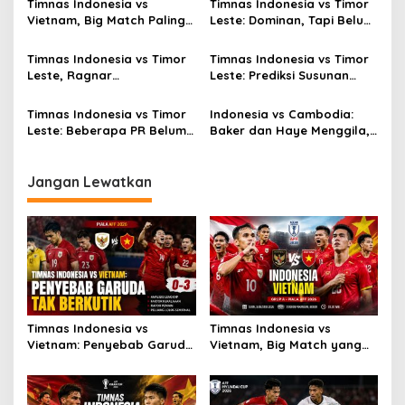
Timnas Indonesia vs
Timnas Indonesia vs Timor
Vietnam, Big Match Paling
Leste: Dominan, Tapi Belum
Dinanti AFF 2026
Sempurna
Timnas Indonesia vs Timor
Timnas Indonesia vs Timor
Leste, Ragnar
Leste: Prediksi Susunan
Oratmangoen Siap Tampil?
Pemain
Timnas Indonesia vs Timor
Indonesia vs Cambodia:
Leste: Beberapa PR Belum
Baker dan Haye Menggila,
Beres
Skor 5-1!
Jangan Lewatkan
Timnas Indonesia vs
Timnas Indonesia vs
Vietnam: Penyebab Garuda
Vietnam, Big Match yang
Tak Berkutik
Paling Dinanti