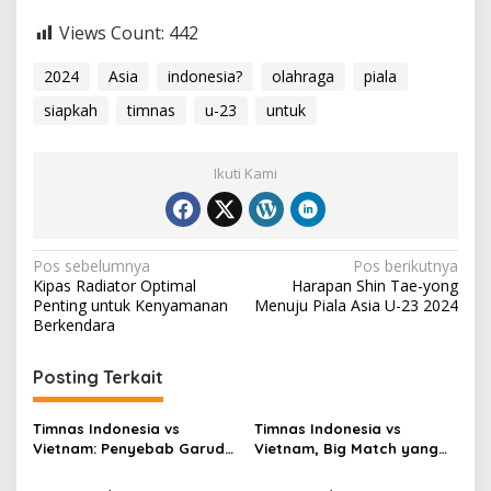
Views Count:
442
2024
Asia
indonesia?
olahraga
piala
siapkah
timnas
u-23
untuk
Ikuti Kami
Navigasi
Pos sebelumnya
Pos berikutnya
Kipas Radiator Optimal
Harapan Shin Tae-yong
pos
Penting untuk Kenyamanan
Menuju Piala Asia U-23 2024
Berkendara
Posting Terkait
Timnas Indonesia vs
Timnas Indonesia vs
Vietnam: Penyebab Garuda
Vietnam, Big Match yang
Tak Berkutik
Paling Dinanti