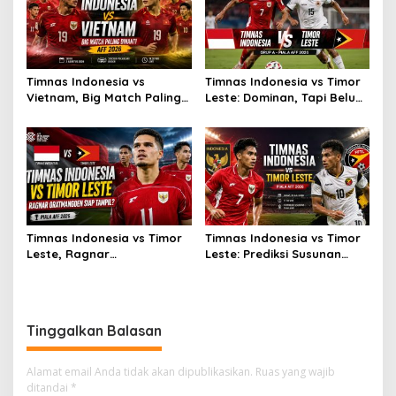
Timnas Indonesia vs
Timnas Indonesia vs Timor
Vietnam, Big Match Paling
Leste: Dominan, Tapi Belum
Dinanti AFF 2026
Sempurna
Timnas Indonesia vs Timor
Timnas Indonesia vs Timor
Leste, Ragnar
Leste: Prediksi Susunan
Oratmangoen Siap Tampil?
Pemain
Tinggalkan Balasan
Alamat email Anda tidak akan dipublikasikan.
Ruas yang wajib
ditandai
*