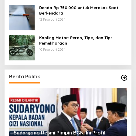
Denda Rp 750.000 untuk Merokok Saat
Berkendara
12 Februari 2024
Kopling Motor: Peran, Tipe, dan Tips
Pemeliharaan
10 Februari 2024
Berita Politik
Viral! Amien Rais Singgung Prabowo, Ini
4