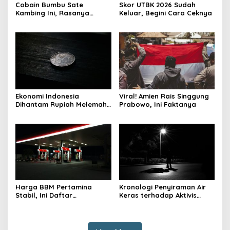
Cobain Bumbu Sate
Skor UTBK 2026 Sudah
Kambing Ini, Rasanya
Keluar, Begini Cara Ceknya
Nagih Banget
Ekonomi Indonesia
Viral! Amien Rais Singgung
Dihantam Rupiah Melemah,
Prabowo, Ini Faktanya
Ini Faktanya
Harga BBM Pertamina
Kronologi Penyiraman Air
Stabil, Ini Daftar
Keras terhadap Aktivis
Lengkapnya
KontraS Andrie Yunus