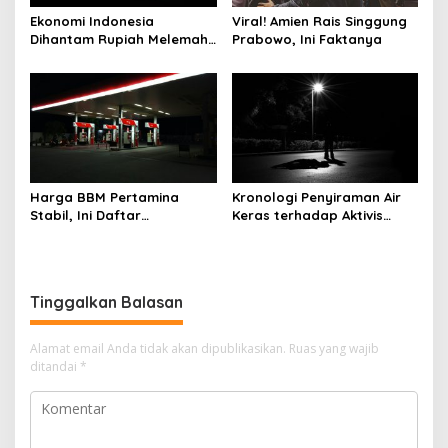
Ekonomi Indonesia
Viral! Amien Rais Singgung
Dihantam Rupiah Melemah,
Prabowo, Ini Faktanya
Ini Faktanya
Harga BBM Pertamina
Kronologi Penyiraman Air
Stabil, Ini Daftar
Keras terhadap Aktivis
Lengkapnya
KontraS Andrie Yunus
Tinggalkan Balasan
Alamat email Anda tidak akan dipublikasikan.
Ruas yang wajib
ditandai
*