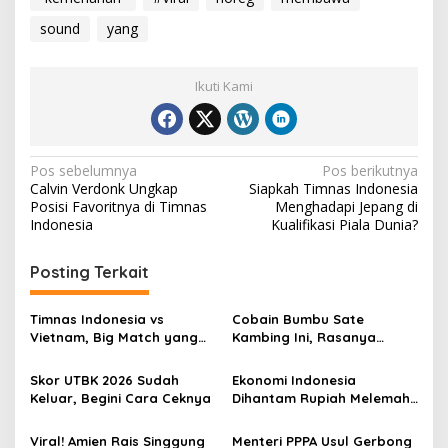
sound
yang
Ikuti Kami
Navigasi
Pos sebelumnya
Pos berikutnya
Calvin Verdonk Ungkap
Siapkah Timnas Indonesia
pos
Posisi Favoritnya di Timnas
Menghadapi Jepang di
Indonesia
Kualifikasi Piala Dunia?
Posting Terkait
Timnas Indonesia vs
Cobain Bumbu Sate
Vietnam, Big Match yang
Kambing Ini, Rasanya
Paling Dinanti
Nagih Banget
Skor UTBK 2026 Sudah
Ekonomi Indonesia
Keluar, Begini Cara Ceknya
Dihantam Rupiah Melemah,
Ini Faktanya
Viral! Amien Rais Singgung
Menteri PPPA Usul Gerbong