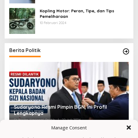
Kopling Motor: Peran, Tipe, dan Tips
Pemeliharaan
10 Februari 2024
Berita Politik
Viral! Amien Rais Singgung Prabowo, Ini
4
Faktanya
Ir
Di Berita, Nasional, Politik, Viral
|
2 Mei 2026
Di 
Manage Consent