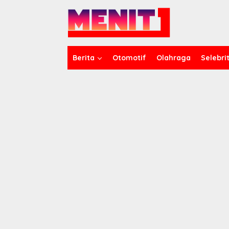
Lewati
ke
konten
Berita
Otomotif
Olahraga
Selebrit