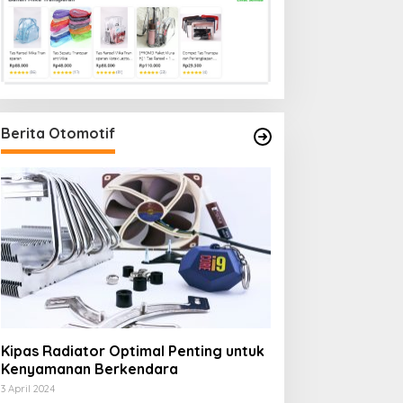
Berita Otomotif
Kipas Radiator Optimal Penting untuk
Kenyamanan Berkendara
3 April 2024