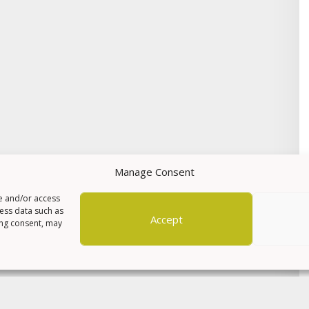
Manage Consent
re and/or access
cess data such as
Accept
ing consent, may