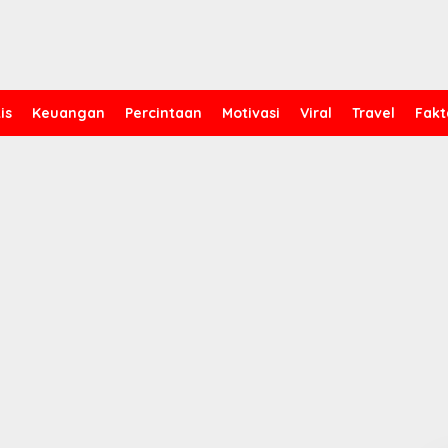
is
Keuangan
Percintaan
Motivasi
Viral
Travel
Fakt