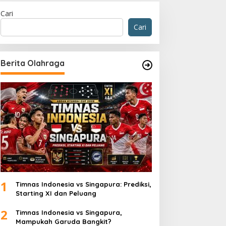
Cari
Cari
Berita Olahraga
Olahraga
Madrid vs Alavés: Mbappe-Vinic
Dramatis
 April 2026
1
Timnas Indonesia vs Singapura: Prediksi,
Starting XI dan Peluang
2
Timnas Indonesia vs Singapura,
Mampukah Garuda Bangkit?