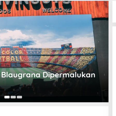
: Blaugrana Dipermalukan
22