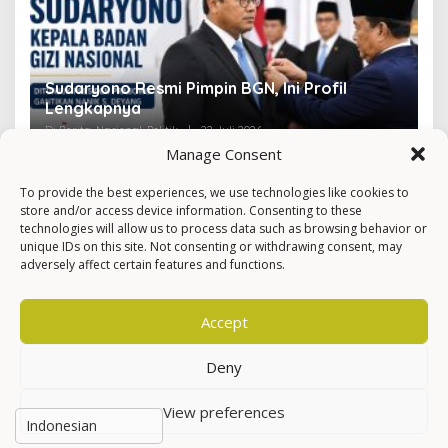
Sudaryono Resmi Pimpin BGN, Ini Profil
V
Lengkapnya
F
Di Berita, Nasional, Politik
|
22 Juli 2026
Di 
Manage Consent
To provide the best experiences, we use technologies like cookies to
store and/or access device information. Consenting to these
technologies will allow us to process data such as browsing behavior or
unique IDs on this site. Not consenting or withdrawing consent, may
adversely affect certain features and functions.
Accept
Deny
View preferences
Hak Cipta © Newkarma
Privacy Policy & Terms of Service
Indeks Berita