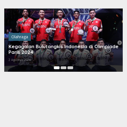
Lewati
ke
konten
Olahraga
Kegagalan Bulutangkis Indonesia di Olimpiade
Paris 2024
2 Agustus 2024