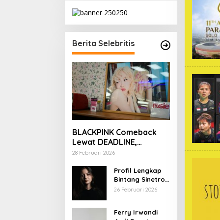
Berita Selebritis
BLACKPINK Comeback
Lewat DEADLINE,
YouTube Tembus 100
28 Februari 2026
Juta Subscriber
Profil Lengkap
Bintang Sinetron
Mencintai Ipar
26 Februari 2026
Sendiri
Ferry Irwandi