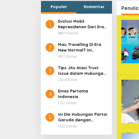
Populer
Komentar
Penulis
Evolusi Mobil
1
Kepresidenan Dari Era
Soekarno
38879 Dilihat
Mau Travelling Di Era
2
New Normal? Ini
Beberapa Hal Yang
4327 Dilihat
Harus Kamu
Persiapkan!
Tips Jitu Atasi Trust
3
Issue dalam Hubungan,
Dijamin Ampuh!
2424 Dilihat
Emas Pertama
4
Indonesia
1727 Dilihat
Ini Dia Hubungan Partai
5
Garuda dengan
Gerindra
1420 Dilihat