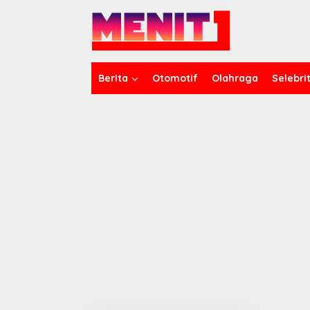
Lewati
ke
konten
Berita
Otomotif
Olahraga
Selebrit