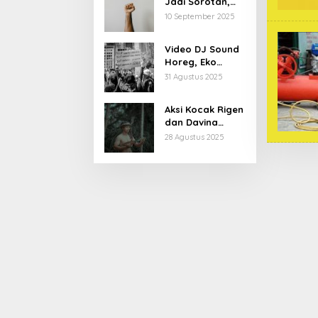
Jadi Sorotan,
Begini Latar
10 September 2025
Belakang dan
Kiprahnya
Video DJ Sound
Horeg, Eko
Patrio Buka
31 Agustus 2025
Suara
Aksi Kocak Rigen
dan Davina
Karamoy di Film
28 Agustus 2025
Baru