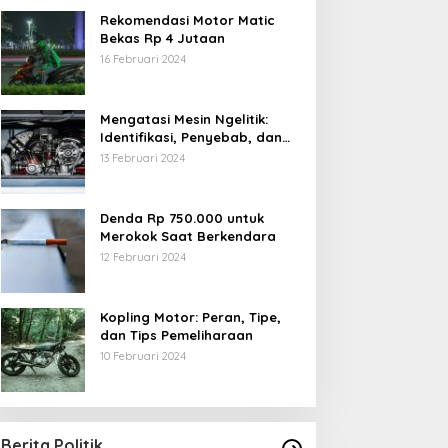
Rekomendasi Motor Matic
Bekas Rp 4 Jutaan
16 Februari 2024
Mengatasi Mesin Ngelitik:
Identifikasi, Penyebab, dan
Solusi
13 Februari 2024
Denda Rp 750.000 untuk
Merokok Saat Berkendara
12 Februari 2024
Kopling Motor: Peran, Tipe,
dan Tips Pemeliharaan
10 Februari 2024
Berita Politik