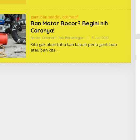
ganti ban sendiri
,
otomotif
Ban Motor Bocor? Begini nih
Caranya!
Oleh
Berita
,
Otomotif
,
Tak Berkategori
|
5 Juli 2022
Snowdrop
Kita gak akan tahu kan kapan perlu ganti ban
atau ban kita