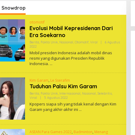
:
Snowdrop
otomotif
Evolusi Mobil Kepresidenan Dari
Era Soekarno
Berita
,
Fakta Unik
,
Nasional
,
Otomotif
,
Viral
|
6 Agustus
Oleh
2022
Snowdrop
Mobil presiden Indonesia adalah mobil dinas
resmi yang digunakan Presiden Republik
Indonesia.
Kim Garam
,
Le Sserafim
Tuduhan Palsu Kim Garam
Berita
,
Fakta Unik
,
Internasional
,
Nasional
,
Selebritis
,
Oleh
Viral
|
5 Agustus 2022
Snowdrop
Kpopers siapa sih yang tidak kenal dengan Kim
Garam yang akhir-akhir ini
ASEAN Para Games 2022
,
Badminton
,
Menang