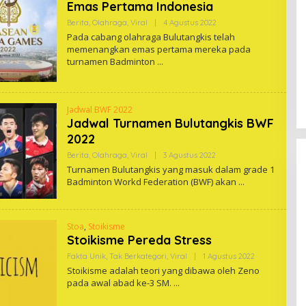
Emas Pertama Indonesia
Oleh
Berita
,
Olahraga
,
Viral
|
4 Agustus 2022
Snowdrop
Pada cabang olahraga Bulutangkis telah
memenangkan emas pertama mereka pada
turnamen Badminton
Jadwal BWF 2022
Jadwal Turnamen Bulutangkis BWF
2022
Oleh
Berita
,
Olahraga
,
Viral
|
3 Agustus 2022
Snowdrop
Turnamen Bulutangkis yang masuk dalam grade 1
Badminton Workd Federation (BWF) akan
Stoa
,
Stoikisme
Stoikisme Pereda Stress
Oleh
Fakta Unik
,
Tak Berkategori
,
Viral
|
1 Agustus 2022
Snowdrop
Stoikisme adalah teori yang dibawa oleh Zeno
pada awal abad ke-3 SM.