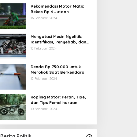
Rekomendasi Motor Matic
Bekas Rp 4 Jutaan
16 Februari 2024
Mengatasi Mesin Ngelitik:
Identifikasi, Penyebab, dan
Solusi
13 Februari 2024
Denda Rp 750.000 untuk
Merokok Saat Berkendara
12 Februari 2024
Kopling Motor: Peran, Tipe,
dan Tips Pemeliharaan
10 Februari 2024
Berita Politik