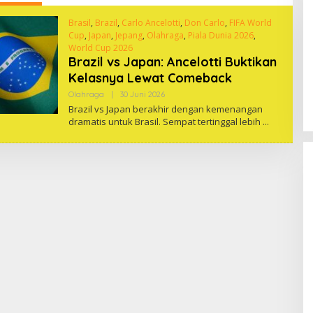
Brasil
,
Brazil
,
Carlo Ancelotti
,
Don Carlo
,
FIFA World
Cup
,
Japan
,
Jepang
,
Olahraga
,
Piala Dunia 2026
,
World Cup 2026
Brazil vs Japan: Ancelotti Buktikan
Kelasnya Lewat Comeback
Oleh
Olahraga
|
30 Juni 2026
One
Brazil vs Japan berakhir dengan kemenangan
dramatis untuk Brasil. Sempat tertinggal lebih