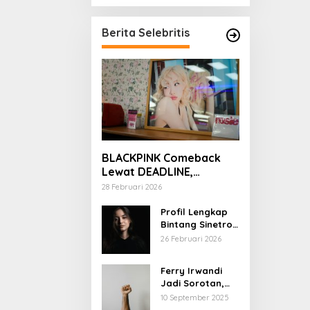
Berita Selebritis
BLACKPINK Comeback
Lewat DEADLINE,
YouTube Tembus 100
28 Februari 2026
Juta Subscriber
Profil Lengkap
Bintang Sinetron
Mencintai Ipar
26 Februari 2026
Sendiri
Ferry Irwandi
Jadi Sorotan,
Begini Latar
10 September 2025
Belakang dan