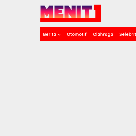
Lewati
ke
konten
Berita
Otomotif
Olahraga
Selebrit