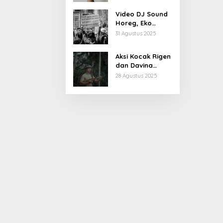
Kiprahnya
Video DJ Sound
Horeg, Eko
Patrio Buka
31 Agustus 2025
Suara
Aksi Kocak Rigen
dan Davina
Karamoy di Film
28 Agustus 2025
Baru