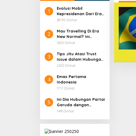
Evolusi Mobil
1
Kepresidenan Dari Era
Soekarno
38795 Dilihat
Mau Travelling Di Era
2
New Normal? Ini
Beberapa Hal Yang
4320 Dilihat
Harus Kamu
Persiapkan!
Tips Jitu Atasi Trust
3
Issue dalam Hubungan,
Dijamin Ampuh!
2420 Dilihat
Emas Pertama
4
Indonesia
1717 Dilihat
Ini Dia Hubungan Partai
5
Garuda dengan
Gerindra
1418 Dilihat