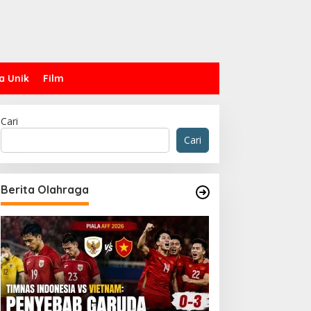
a Unik
Film
Cari
Cari
Berita Olahraga
Olahraga
Brasil vs Haiti: Matheus Cun