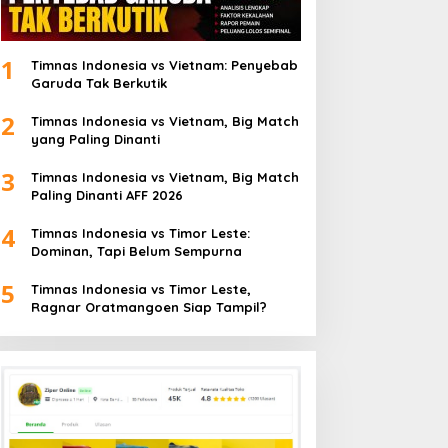
dengan Dwigol
20 Juni 2026
1
Timnas Indonesia vs Vietnam: Penyebab
Garuda Tak Berkutik
2
Timnas Indonesia vs Vietnam, Big Match
yang Paling Dinanti
3
Timnas Indonesia vs Vietnam, Big Match
Paling Dinanti AFF 2026
4
Timnas Indonesia vs Timor Leste:
Dominan, Tapi Belum Sempurna
5
Timnas Indonesia vs Timor Leste,
Ragnar Oratmangoen Siap Tampil?